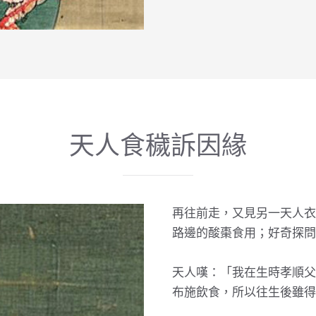
天人食穢訴因緣
再往前走，又見另一天人衣
路邊的酸棗食用；好奇探問
天人嘆：「我在生時孝順父
布施飲食，所以往生後雖得生