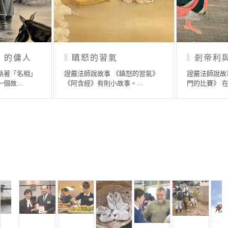
虔誠的力量
「不飲
紫雲寺靈蛇》
證嚴法師說故事 《虔誠的力量》
證嚴法師說故
漳州南…
我們每天以最虔誠的心入…
的由來》 學