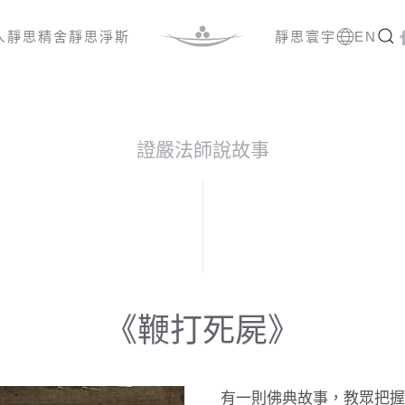
人
靜思精舍
靜思淨斯
靜思寰宇
EN
證嚴法師說故事
《鞭打死屍》
有一則佛典故事，教眾把握