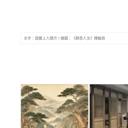
文字：證嚴上人開示 / 繪圖：《靜思人文》陳敏政