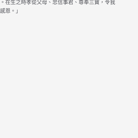
。在生之時孝從父母、忠信事君、尊奉三寶，令我
感恩。」