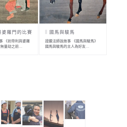
酒戒」的由來
羅睺羅度化毘低羅
執
事 《「不飲酒戒」
證嚴法師說故事 《羅睺羅度化毘
證嚴法
佛要懂得把握…
低羅》 萬相莊嚴，令人一…
的傭人