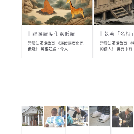
鞭打死屍
紫雲寺靈蛇
與駿馬》
證嚴法師說故事 《鞭打死屍》 有
證嚴法師說故事 《
…
一則佛典故事，教眾把握…
民國初年，福建省