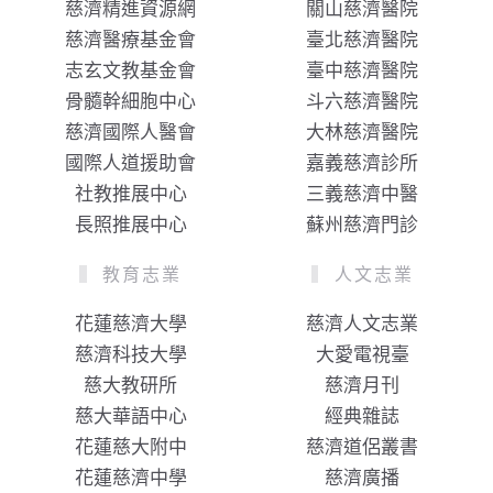
慈濟精進資源網
關山慈濟醫院
慈濟醫療基金會
臺北慈濟醫院
志玄文教基金會
臺中慈濟醫院
骨髓幹細胞中心
斗六慈濟醫院
慈濟國際人醫會
大林慈濟醫院
國際人道援助會
嘉義慈濟診所
社教推展中心
三義慈濟中醫
長照推展中心
蘇州慈濟門診
教育志業
人文志業
花蓮慈濟大學
慈濟人文志業
慈濟科技大學
大愛電視臺
慈大教研所
慈濟月刊
慈大華語中心
經典雜誌
花蓮慈大附中
慈濟道侶叢書
花蓮慈濟中學
慈濟廣播