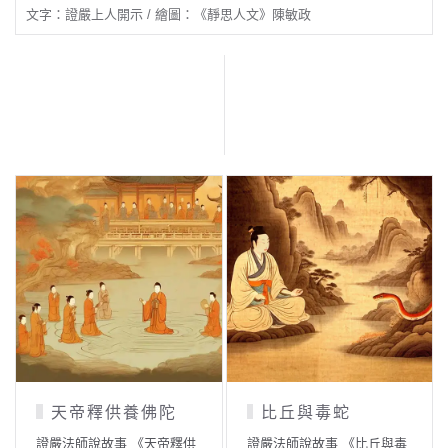
文字：證嚴上人開示 / 繪圖：《靜思人文》陳敏政
天帝釋供養佛陀
比丘與毒蛇
證嚴法師說故事 《天帝釋供
證嚴法師說故事 《比丘與毒