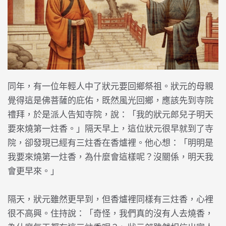
同年，有一位年輕人中了狀元要回鄉祭祖。狀元的母親
覺得這是佛菩薩的庇佑，既然風光回鄉，應該先到寺院
禮拜，於是派人告知寺院，說：「我的狀元郎兒子明天
要來燒第一炷香。」隔天早上，這位狀元很早就到了寺
院，卻發現已經有三炷香在香爐裡。他心想：「明明是
我要來燒第一炷香，為什麼會這樣呢？沒關係，明天我
會更早來。」
隔天，狀元雖然更早到，但香爐裡同樣有三炷香，心裡
很不高興。住持說：「奇怪，我們真的沒有人去燒香，