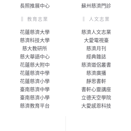
長照推展中心
蘇州慈濟門診
教育志業
人文志業
花蓮慈濟大學
慈濟人文志業
慈濟科技大學
大愛電視臺
慈大教研所
慈濟月刊
慈大華語中心
經典雜誌
花蓮慈大附中
慈濟道侶叢書
花蓮慈濟中學
慈濟廣播
花蓮慈濟小學
靜思書軒
臺南慈濟中學
書軒心靈講座
臺南慈濟小學
立德天空學院
慈濟教育平台
大愛感恩科技