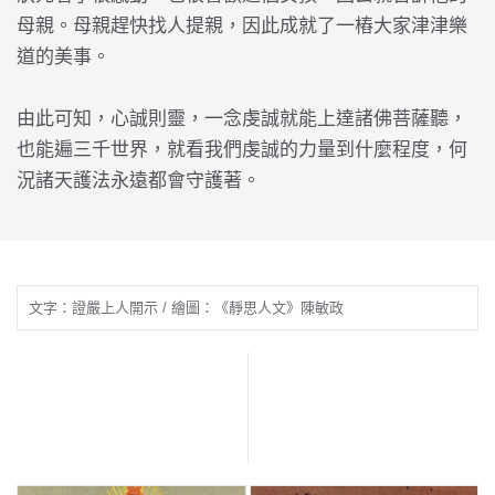
母親。母親趕快找人提親，因此成就了一樁大家津津樂
道的美事。
由此可知，心誠則靈，一念虔誠就能上達諸佛菩薩聽，
也能遍三千世界，就看我們虔誠的力量到什麼程度，何
況諸天護法永遠都會守護著。
文字：證嚴上人開示 / 繪圖：《靜思人文》陳敏政