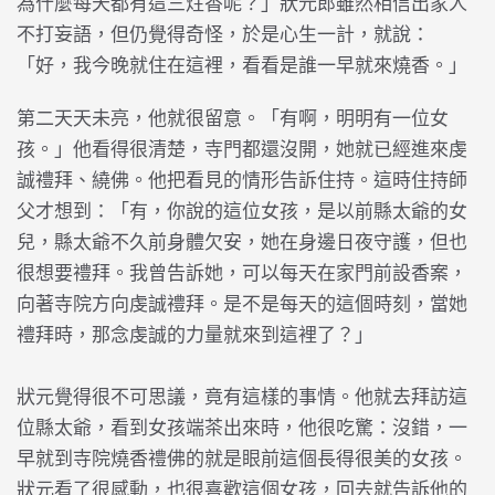
為什麼每天都有這三炷香呢？」狀元郎雖然相信出家人
不打妄語，但仍覺得奇怪，於是心生一計，就說：
「好，我今晚就住在這裡，看看是誰一早就來燒香。」
第二天天未亮，他就很留意。「有啊，明明有一位女
孩。」他看得很清楚，寺門都還沒開，她就已經進來虔
誠禮拜、繞佛。他把看見的情形告訴住持。這時住持師
父才想到：「有，你說的這位女孩，是以前縣太爺的女
兒，縣太爺不久前身體欠安，她在身邊日夜守護，但也
很想要禮拜。我曾告訴她，可以每天在家門前設香案，
向著寺院方向虔誠禮拜。是不是每天的這個時刻，當她
禮拜時，那念虔誠的力量就來到這裡了？」
狀元覺得很不可思議，竟有這樣的事情。他就去拜訪這
位縣太爺，看到女孩端茶出來時，他很吃驚：沒錯，一
早就到寺院燒香禮佛的就是眼前這個長得很美的女孩。
狀元看了很感動，也很喜歡這個女孩，回去就告訴他的