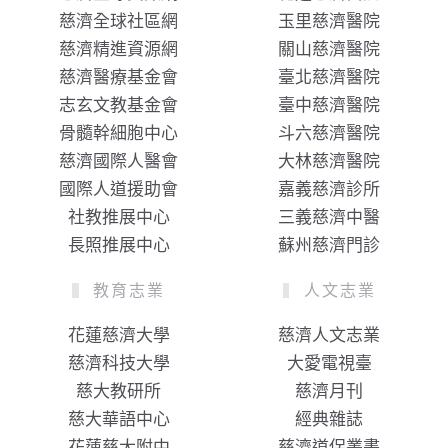
慈濟全球社區網
玉里慈濟醫院
慈濟精進資源網
關山慈濟醫院
慈濟醫療基金會
臺北慈濟醫院
志玄文教基金會
臺中慈濟醫院
骨髓幹細胞中心
斗六慈濟醫院
慈濟國際人醫會
大林慈濟醫院
國際人道援助會
嘉義慈濟診所
社教推展中心
三義慈濟中醫
長照推展中心
蘇州慈濟門診
教育志業
人文志業
花蓮慈濟大學
慈濟人文志業
慈濟科技大學
大愛電視臺
慈大教研所
慈濟月刊
慈大華語中心
經典雜誌
花蓮慈大附中
慈濟道侶叢書