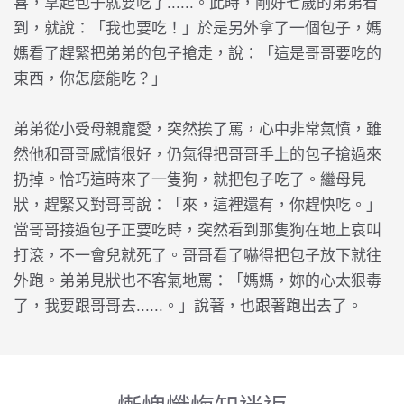
喜，拿起包子就要吃了......。此時，剛好七歲的弟弟看
到，就說：「我也要吃！」於是另外拿了一個包子，媽
媽看了趕緊把弟弟的包子搶走，說：「這是哥哥要吃的
東西，你怎麼能吃？」
弟弟從小受母親寵愛，突然挨了罵，心中非常氣憤，雖
然他和哥哥感情很好，仍氣得把哥哥手上的包子搶過來
扔掉。恰巧這時來了一隻狗，就把包子吃了。繼母見
狀，趕緊又對哥哥說：「來，這裡還有，你趕快吃。」
當哥哥接過包子正要吃時，突然看到那隻狗在地上哀叫
打滾，不一會兒就死了。哥哥看了嚇得把包子放下就往
外跑。弟弟見狀也不客氣地罵：「媽媽，妳的心太狠毒
了，我要跟哥哥去......。」說著，也跟著跑出去了。