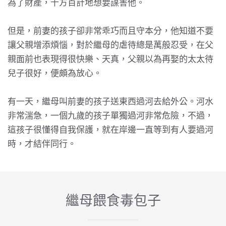
為了財產，千方百計地想要謀害他。
但是，前妻的孩子卻非常乖巧而且守本分，他知道不要
讓父親增添煩惱，對於繼母的虐待總是萬般忍受，在父
親面前也表現得很快樂、天真，父親以為再娶的太太待
兒子很好，便頗為放心。
有一天，繼母叫前妻的孩子送東西過河去給外公。河水
非常湍急，一個九歲的孩子單獨過河非常危險，不過，
這孩子很懂得自我保護，就在岸邊一直等到有人要過河
時，才結伴同行。
繼母餵食毒包子