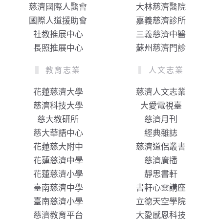
慈濟國際人醫會
大林慈濟醫院
國際人道援助會
嘉義慈濟診所
社教推展中心
三義慈濟中醫
長照推展中心
蘇州慈濟門診
教育志業
人文志業
花蓮慈濟大學
慈濟人文志業
慈濟科技大學
大愛電視臺
慈大教研所
慈濟月刊
慈大華語中心
經典雜誌
花蓮慈大附中
慈濟道侶叢書
花蓮慈濟中學
慈濟廣播
花蓮慈濟小學
靜思書軒
臺南慈濟中學
書軒心靈講座
臺南慈濟小學
立德天空學院
慈濟教育平台
大愛感恩科技