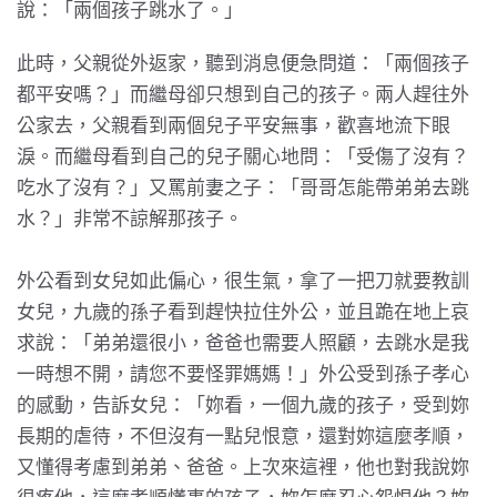
說：「兩個孩子跳水了。」
此時，父親從外返家，聽到消息便急問道：「兩個孩子
都平安嗎？」而繼母卻只想到自己的孩子。兩人趕往外
公家去，父親看到兩個兒子平安無事，歡喜地流下眼
淚。而繼母看到自己的兒子關心地問：「受傷了沒有？
吃水了沒有？」又罵前妻之子：「哥哥怎能帶弟弟去跳
水？」非常不諒解那孩子。
外公看到女兒如此偏心，很生氣，拿了一把刀就要教訓
女兒，九歲的孫子看到趕快拉住外公，並且跪在地上哀
求說：「弟弟還很小，爸爸也需要人照顧，去跳水是我
一時想不開，請您不要怪罪媽媽！」外公受到孫子孝心
的感動，告訴女兒：「妳看，一個九歲的孩子，受到妳
長期的虐待，不但沒有一點兒恨意，還對妳這麼孝順，
又懂得考慮到弟弟、爸爸。上次來這裡，他也對我說妳