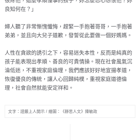
很疼他，這麼孝順懂事的孩子，妳怎麼忍心怨恨他？妳
良知何在？」
婦人聽了非常慚愧懺悔，趕緊一手抱著哥哥，一手抱著
弟弟，並且向大兒子道歉，發誓從此要做一個好媽媽。
人性在貪欲的誘引之下，容易迷失本性，反而是純真的
孩子能表現出孝順、善良的可貴情操。現在社會風氣沉
淪低迷，不重視家庭倫理，我們應該好好地宣揚孝道，
恢復優良的傳統，讓人心回歸純樸，重視家庭道德倫
理，社會自然就能安定祥和。
文字：證嚴上人開示 / 繪圖：《靜思人文》陳敏政