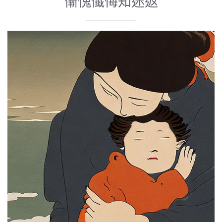
慚愧懺悔知迷返