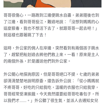
哥哥很傷心，一路跑到江邊便跳水自盡，弟弟隨後也到
了江邊，看到哥哥投江，難過地說：「沒想到媽媽的心
這麼狠毒，我也不想活下去了，就跟哥哥一起去吧！」
就這樣也跟著跳了下去！
這時，外公家的佣人在岸邊，突然看到有兩個孩子跳水
了，趕緊把船划過去將他們救上來。一看！原來是主人
的兩個外孫，於是護送他們到外公家。
外公關心地探詢原因，但是哥哥絕口不提，七歲的弟弟
卻清清楚楚地說明原委，還告訴外公說：「從小媽媽就
不疼哥哥，好吃的只給我吃，溫暖的衣服也只給我穿，
哥哥經常受凍挨餓。今天竟然還要給哥哥吃毒包子，所
以我們才......。」外公聽了很生氣，並派人去通知女兒