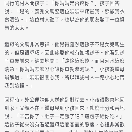
同行的村人問孩子：「你媽媽是否疼你？」孩子回答
說：「是的，感謝父親娶這位媽媽來疼愛我，照顧我衣
食溫飽。」這位村人聽了，也以為他的朋友娶了一位賢
慧的太太。
繼母的父親非常慈祥，他覺得雖然這孫子不是女兒親生
的，但是很乖巧，因此疼愛他就有如親孫子。他看到孫
子單獨前來，納悶地問：「路途這麼遠，而且河水這麼
湍急，你媽媽怎麼忍心讓你單獨渡河呢？」小孩為繼母
辯解道：「媽媽很關心我，所以拜託村人一路小心地帶
我到這裡。」
回程時，外公便請佣人送他到對岸去。小孩很歡喜地回
到家，父親不在，繼母見到小孩回來，態度十分和善地
說：「辛苦你了，肚子一定餓了吧？這包子給你吃。」
這孩子從來沒有看過繼母這麼客氣的態度，心裡非常歡