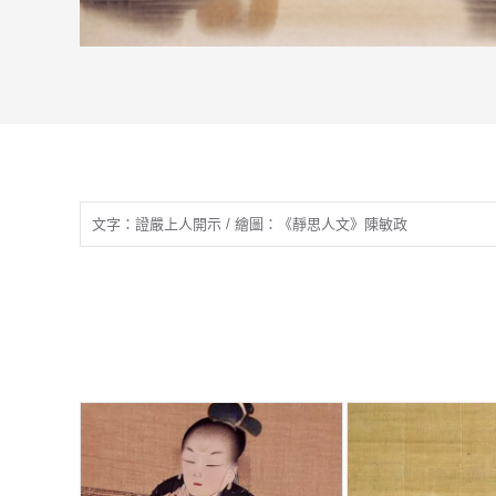
文字：證嚴上人開示 / 繪圖：《靜思人文》陳敏政