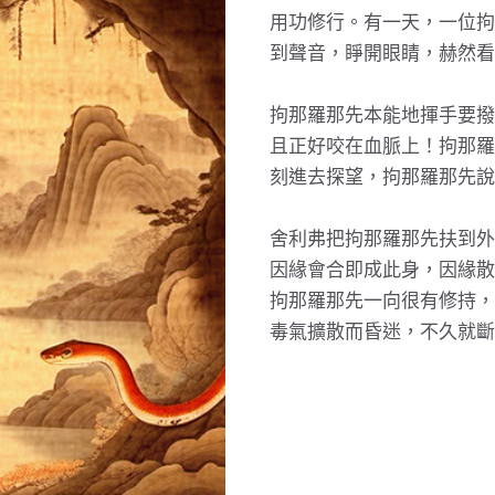
用功修行。有一天，一位拘
到聲音，睜開眼睛，赫然看
拘那羅那先本能地揮手要撥
且正好咬在血脈上！拘那羅
刻進去探望，拘那羅那先說
舍利弗把拘那羅那先扶到外
因緣會合即成此身，因緣散
拘那羅那先一向很有修持，
毒氣擴散而昏迷，不久就斷