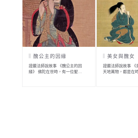
公主的因緣
美女與醜女
法師說故事 《醜公主的因
證嚴法師說故事 《美女與醜女》
 佛陀在世時，有一位聖…
天地萬物，都是在時空中…