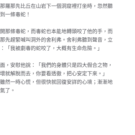
那羅那先比丘在山岩下一個洞窟裡打坐時，忽然聽
到一條毒蛇！
開那條毒蛇，而毒蛇也本能地轉頭咬了他的手，而
那先趕緊喊叫洞外的舍利弗。舍利弗聽到聲音，立
：「我被劇毒的蛇咬了，大概有生命危險。」
面，安慰他說：「我們的身體只是四大假合之物，
壞就解脫而去，你要看透徹，把心安定下來。」
雖然一時心慌，但很快就回復安詳的心境；漸漸地
氣了。