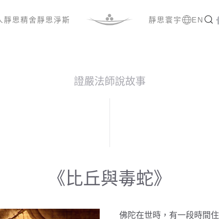
人
靜思精舍
靜思淨斯
靜思寰宇
EN
證嚴法師說故事
《比丘與毒蛇》
佛陀在世時，有一段時間住