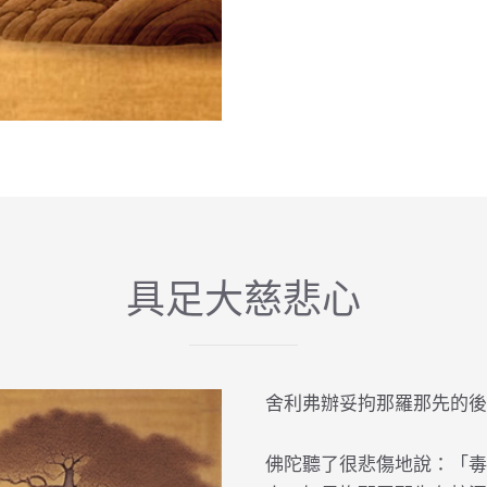
具足大慈悲心
舍利弗辦妥拘那羅那先的後
佛陀聽了很悲傷地說：「毒