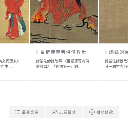
目犍連尊者供僧救母
蟾蜍的願望
證嚴法師說故事 《目犍連尊者供
證嚴法師說故事 《蟾蜍的願望》
僧救母》 「神通第一」的…
某一間古寺前有一個水池…
最新文章
志業徵才
相關條款