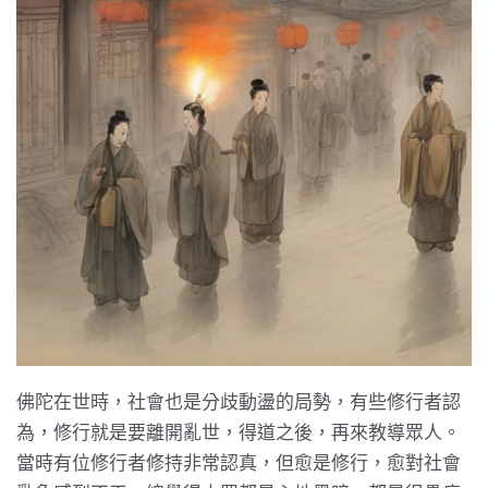
佛陀在世時，社會也是分歧動盪的局勢，有些修行者認
為，修行就是要離開亂世，得道之後，再來教導眾人。
當時有位修行者修持非常認真，但愈是修行，愈對社會