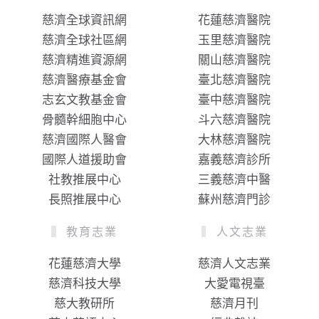
慈濟全球資訊網
花蓮慈濟醫院
慈濟全球社區網
玉里慈濟醫院
慈濟精進資源網
關山慈濟醫院
慈濟醫療基金會
臺北慈濟醫院
志玄文教基金會
臺中慈濟醫院
骨髓幹細胞中心
斗六慈濟醫院
慈濟國際人醫會
大林慈濟醫院
國際人道援助會
嘉義慈濟診所
社教推展中心
三義慈濟中醫
長照推展中心
蘇州慈濟門診
教育志業
人文志業
花蓮慈濟大學
慈濟人文志業
慈濟科技大學
大愛電視臺
慈大教研所
慈濟月刊