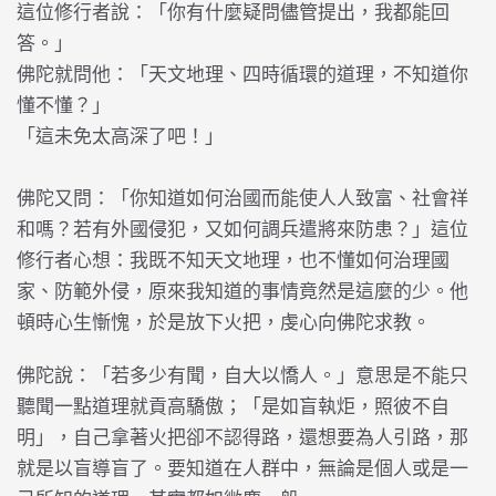
這位修行者說：「你有什麼疑問儘管提出，我都能回
答。」
佛陀就問他：「天文地理、四時循環的道理，不知道你
懂不懂？」
「這未免太高深了吧！」
佛陀又問：「你知道如何治國而能使人人致富、社會祥
和嗎？若有外國侵犯，又如何調兵遣將來防患？」這位
修行者心想：我既不知天文地理，也不懂如何治理國
家、防範外侵，原來我知道的事情竟然是這麼的少。他
頓時心生慚愧，於是放下火把，虔心向佛陀求教。
佛陀說：「若多少有聞，自大以憍人。」意思是不能只
聽聞一點道理就貢高驕傲；「是如盲執炬，照彼不自
明」，自己拿著火把卻不認得路，還想要為人引路，那
就是以盲導盲了。要知道在人群中，無論是個人或是一