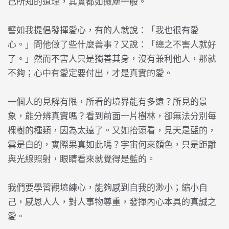
己所知的道理，其實都如微塵一般。
譬如我提倡發揮愛心，有的人就說：「我也很有愛
心。」問他做了些什麼善事？又說：「總之不害人就好
了。」然而不害人只是獨善其身，沒有兼利他人，那就
不夠；心中有愛定要付出，才是真實的愛。
一個人的見解有限，所看的境界能有多遠？所見的景
象，能分辨真實嗎？看到前面一片樹林，卻無法分別每
棵樹的種類，因為太遠了。又如抬頭看，見天是藍的，
雲是白的，實際果真如此嗎？宇宙何來顏色，只是距離
與光線照射，眼睛看來就覺得是藍的。
我們要學習觀境練心，能夠感到自我的渺小；縮小自
己，感恩人人，對人事物尊重，發揮內心本具的真誠之
愛。