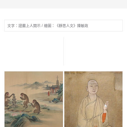
文字：證嚴上人開示 / 繪圖：《靜思人文》陳敏政