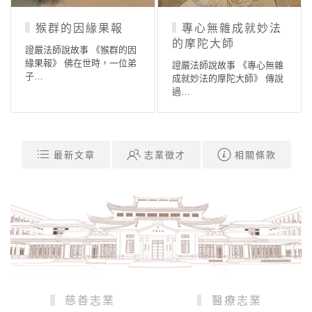
猴群的因緣果報
專心無雜成就妙法
的摩陀大師
證嚴法師說故事 《猴群的因
緣果報》 佛在世時，一位弟
證嚴法師說故事 《專心無雜
子…
成就妙法的摩陀大師》 傳說
過…
最新文章
志業徵才
相關條款
慈善志業
醫療志業