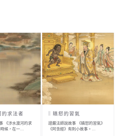
河的求法者
瞋怒的習氣
啞
事 《涉水渡河的求
證嚴法師說故事 《瞋怒的習氣》
證嚴法
個時候，在一…
《阿含經》有則小故事。…
事》 