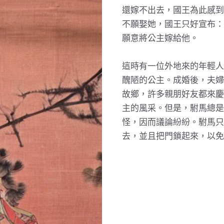
還嫁不出去，國王為此感到
不願娶她，國王只好宣布：
願意將公主嫁給他。
這時有一位外地來的年輕人
醜陋的公主。成婚後，夫婦
故鄉，許多親朋好友都來慶
主的風采。但是，駙馬總是
怪，因而議論紛紛。駙馬只
去，並且把門鎖起來，以免