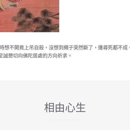
時想不開竟上吊自殺，沒想到繩子突然斷了，連尋死都不成
掌，至誠懇切向佛陀居處的方向祈求。
相由心生