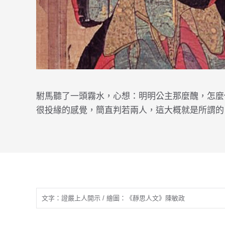
駙馬聽了一頭霧水，心想：明明公主那麼醜，怎麼
很投緣的感覺，簡直判若兩人，這大概就是所謂的
文字：證嚴上人開示 / 繪圖：《靜思人文》陳敏政