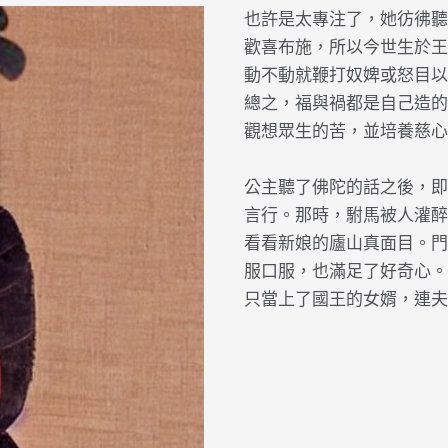
也許是太專注了，她彷彿聽
歡喜布施，所以今世生於王
動不動就鞭打奴婢或怒目以
總之，福與禍都是自己造的
觀想眾生的苦，並培養慈心
公主聽了佛陀的話之後，即
言行。那時，駙馬被人灌醉
看看新娘的廬山真面目。門
服口服，也滿足了好奇心。
只當上了國王的女婿，連夫