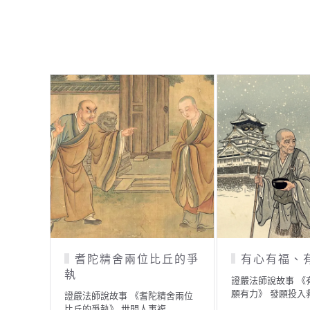
耆陀精舍兩位比丘的爭
有心有福、
執
證嚴法師說故事 《
願有力》 發願投入
證嚴法師說故事 《耆陀精舍兩位
比丘的爭執》 世間人事複…