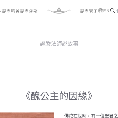
人
靜思精舍
靜思淨斯
靜思寰宇
EN
證嚴法師說故事
《醜公主的因緣》
佛陀在世時，有一位聖君之