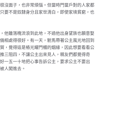
很沒面子，也非常煩惱。但當時門當戶對的人家都
只要不是奴隸身分且家世清白，即使家境貧窮，也
，他雖落魄流浪到此地，不過他出身望族也願意娶
倆相處得很好。有一天，駙馬帶著公主風光地回到
賀，覺得這是樁光耀門楣的姻緣，因此想要看看公
推三阻四，不讓公主出來見人，親友們都覺得奇
好一五一十地把心事告訴公主，要求公主不要出
被人闖進去。