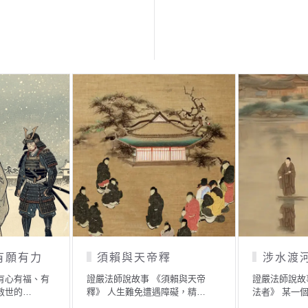
有願有力
須賴與天帝釋
涉水渡
有心有福、有
證嚴法師說故事 《須賴與天帝
證嚴法師說故
救世的…
釋》 人生難免遭遇障礙，精…
法者》 某一