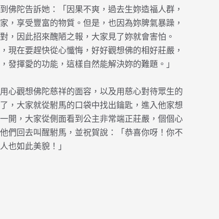
到佛陀告訴她：「因果不爽，過去生妳造福人群，
家，享受豐富的物質。但是，也因為妳脾氣暴躁，
對，因此招來醜陋之報，大家見了妳就會害怕。
，現在要趕快從心懺悔，好好觀想佛的相好莊嚴，
，發揮愛的功能，這樣自然能解決妳的難題。」
用心觀想佛陀慈祥的面容，以及用慈心對待眾生的
了，大家就從駙馬的口袋中找出鑰匙，進入他家想
一開，大家從側面看到公主非常端正莊嚴，個個心
他們回去叫醒駙馬，並祝賀說：「恭喜你呀！你不
人也如此美貌！」