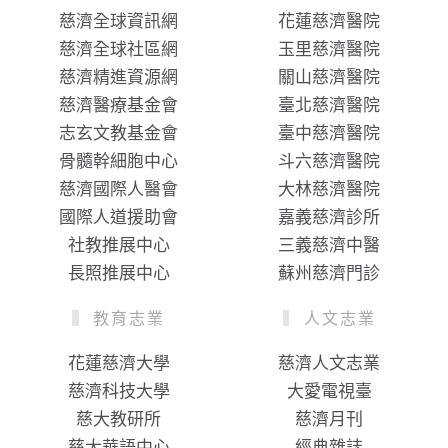
慈濟全球資訊網
花蓮慈濟醫院
慈濟全球社區網
玉里慈濟醫院
慈濟精進資源網
關山慈濟醫院
慈濟醫療基金會
臺北慈濟醫院
志玄文教基金會
臺中慈濟醫院
骨髓幹細胞中心
斗六慈濟醫院
慈濟國際人醫會
大林慈濟醫院
國際人道援助會
嘉義慈濟診所
社教推展中心
三義慈濟中醫
長照推展中心
蘇州慈濟門診
教育志業
人文志業
花蓮慈濟大學
慈濟人文志業
慈濟科技大學
大愛電視臺
慈大教研所
慈濟月刊
慈大華語中心
經典雜誌