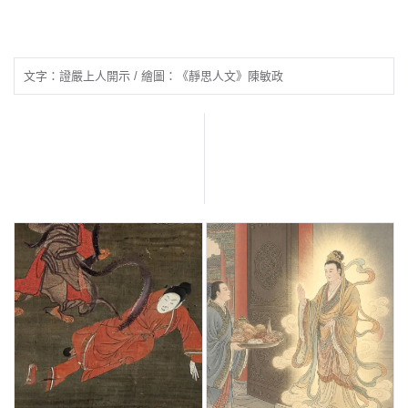
文字：證嚴上人開示 / 繪圖：《靜思人文》陳敏政