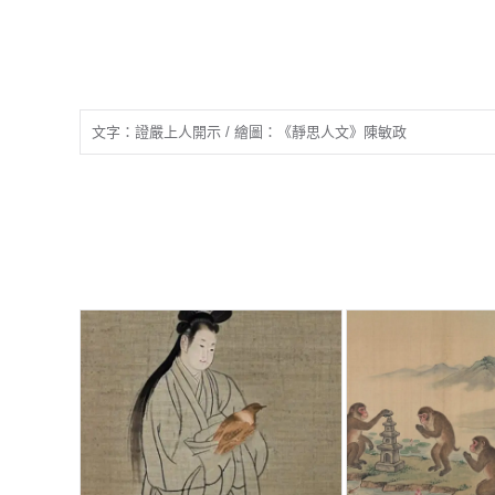
文字：證嚴上人開示 / 繪圖：《靜思人文》陳敏政