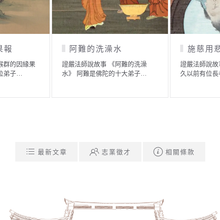
恨毀前程
執著「名相」的傭人
女
故事 《因愛生恨，毀
證嚴法師說故事 《執著「名相」
證嚴法
世時，有一戶人…
的傭人》 佛典中有一個故…
佛經裡
最新文章
志業徵才
相關條款