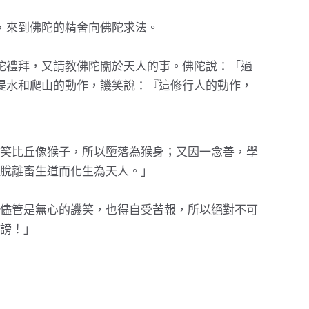
，來到佛陀的精舍向佛陀求法。
陀禮拜，又請教佛陀關於天人的事。佛陀說：「過
提水和爬山的動作，譏笑說：『這修行人的動作，
笑比丘像猴子，所以墮落為猴身；又因一念善，學
脫離畜生道而化生為天人。」
儘管是無心的譏笑，也得自受苦報，所以絕對不可
謗！」