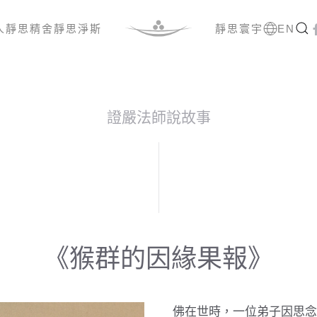
人
靜思精舍
靜思淨斯
靜思寰宇
EN
證嚴法師說故事
《猴群的因緣果報》
佛在世時，一位弟子因思念