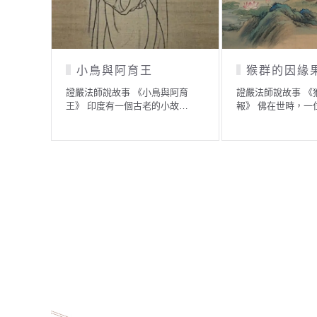
、有願有力
賞劍師的鼻子
因愛生
《有心有福、有
證嚴法師說故事 《賞劍師的鼻
證嚴法師說
入救世的…
子》 僑薩羅國的國王有種特別的
前程》 佛
興…