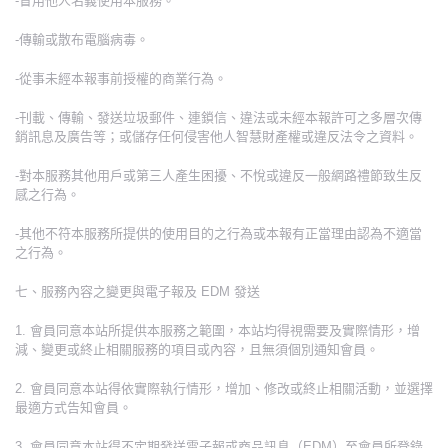
-冒用他人名義使用本服務。
-傳輸或散布電腦病毒。
-從事未經本報事前授權的商業行為。
-刊載、傳輸、發送垃圾郵件、連鎖信、違法或未經本報許可之多層次傳
銷訊息及廣告等；或儲存任何侵害他人智慧財產權或違反法令之資料。
-對本服務其他用戶或第三人產生困擾、不悅或違反一般網路禮節致生反
感之行為。
-其他不符本服務所提供的使用目的之行為或本報有正當理由認為不適當
之行為。
七、服務內容之變更與電子報及 EDM 發送
1. 會員同意本站所提供本服務之範圍，本站均得視需要及實際情形，增
減、變更或終止相關服務的項目或內容，且無須個別通知會員。
2. 會員同意本站得依實際執行情形，增加、修改或終止相關活動，並選擇
最適方式告知會員。
3. 會員同意本站得不定期發送電子報或商品訊息（EDM）至會員所登錄