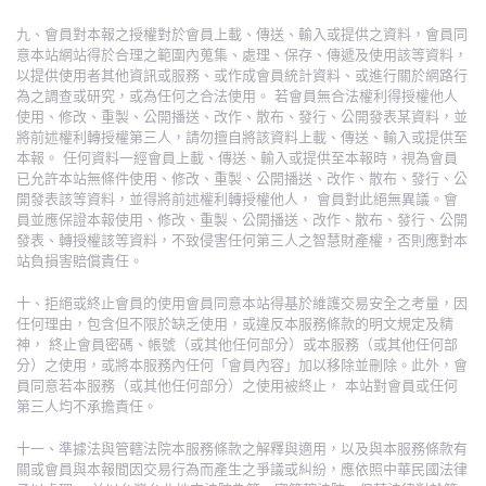
九、會員對本報之授權對於會員上載、傳送、輸入或提供之資料，會員同
意本站網站得於合理之範圍內蒐集、處理、保存、傳遞及使用該等資料，
以提供使用者其他資訊或服務、或作成會員統計資料、或進行關於網路行
為之調查或研究，或為任何之合法使用。 若會員無合法權利得授權他人
使用、修改、重製、公開播送、改作、散布、發行、公開發表某資料，並
將前述權利轉授權第三人，請勿擅自將該資料上載、傳送、輸入或提供至
本報。 任何資料一經會員上載、傳送、輸入或提供至本報時，視為會員
已允許本站無條件使用、修改、重製、公開播送、改作、散布、發行、公
開發表該等資料，並得將前述權利轉授權他人， 會員對此絕無異議。會
員並應保證本報使用、修改、重製、公開播送、改作、散布、發行、公開
發表、轉授權該等資料，不致侵害任何第三人之智慧財產權，否則應對本
站負損害賠償責任。
十、拒絕或終止會員的使用會員同意本站得基於維護交易安全之考量，因
任何理由，包含但不限於缺乏使用，或違反本服務條款的明文規定及精
神， 終止會員密碼、帳號（或其他任何部分）或本服務（或其他任何部
分）之使用，或將本服務內任何「會員內容」加以移除並刪除。此外，會
員同意若本服務（或其他任何部分）之使用被終止， 本站對會員或任何
第三人均不承擔責任。
十一、準據法與管轄法院本服務條款之解釋與適用，以及與本服務條款有
關或會員與本報間因交易行為而產生之爭議或糾紛，應依照中華民國法律