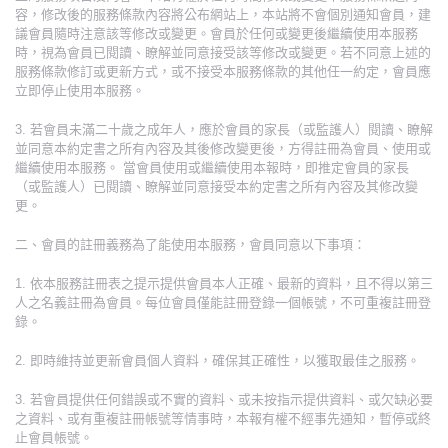
容，修改後的服務條款內容將公布網站上，本站將不會個別通知會員，建
議會員隨時注意該等修改或變更。會員於任何或變更後繼續使用本服務
時，視為會員已閱讀、瞭解並同意接受該等修改或變更。若不同意上述的
服務條款修訂或更新方式，或不接受本服務條款的其他任一約定，會員應
立即停止使用本服務。
3. 若會員未滿二十歲之成年人，應於會員的家長（或監護人）閱讀、瞭解
並同意本約定書之所有內容及其後修改變更後，方得註冊為會員、使用或
繼續使用本服務。 當會員使用或繼續使用本報時，即推定會員的家長
（或監護人）已閱讀、瞭解並同意接受本約定書之所有內容及其修改變
更。
二、會員的註冊義務為了能使用本服務，會員同意以下事項：
1. 依本服務註冊表之提示提供會員本人正確、最新的資料，且不得以第三
人之名義註冊為會員。每位會員僅能註冊登錄一個帳號，不可重複註冊登
錄。
2. 即時維持並更新會員個人資料，確保其正確性，以獲取最佳之服務。
3. 若會員提供任何錯誤或不實的資料、或未按指示提供資料、或欠缺必要
之資料、或有重複註冊帳號等情事時，本報有權不經事先通知，暫停或終
止會員帳號。