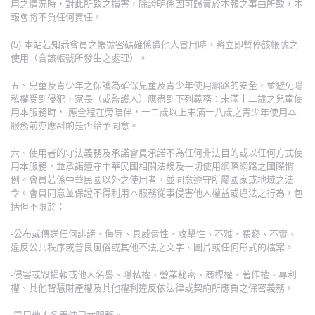
用之情況時，對此所致之損害，除證明係因可歸責於本報之事由所致，本
報會將不負任何責任。
(5) 本站若知悉會員之帳號密碼確係遭他人冒用時，將立即暫停該帳號之
使用（含該帳號所發生之處理）。
五、兒童及青少年之保護為確保兒童及青少年使用網路的安全，並避免隱
私權受到侵犯，家長（或監護人）應盡到下列義務：未滿十二歲之兒童使
用本服務時， 應全程在旁陪伴，十二歲以上未滿十八歲之青少年使用本
服務前亦應斟酌是否給予同意。
六、使用者的守法義務及承諾會員承諾不為任何非法目的或以任何方式使
用本服務，並承諾遵守中華民國相關法規及一切使用網際網路之國際慣
例。會員若係中華民國以外之使用者，並同意遵守所屬國家或地域之法
令。會員同意並保證不得利用本服務從事侵害他人權益或違法之行為，包
括但不限於：
-公布或傳送任何誹謗、侮辱、具威脅性、攻擊性、不雅、猥褻、不實、
違反公共秩序或善良風俗或其他不法之文字、圖片或任何形式的檔案。
-侵害或毀損報或他人名譽、隱私權、營業秘密、商標權、著作權、專利
權、其他智慧財產權及其他權利違反依法律或契約所應負之保密義務。