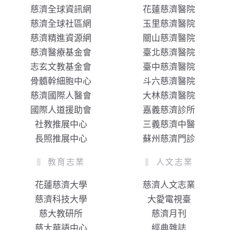
慈濟全球資訊網
花蓮慈濟醫院
慈濟全球社區網
玉里慈濟醫院
慈濟精進資源網
關山慈濟醫院
慈濟醫療基金會
臺北慈濟醫院
志玄文教基金會
臺中慈濟醫院
骨髓幹細胞中心
斗六慈濟醫院
慈濟國際人醫會
大林慈濟醫院
國際人道援助會
嘉義慈濟診所
社教推展中心
三義慈濟中醫
長照推展中心
蘇州慈濟門診
教育志業
人文志業
花蓮慈濟大學
慈濟人文志業
慈濟科技大學
大愛電視臺
慈大教研所
慈濟月刊
慈大華語中心
經典雜誌