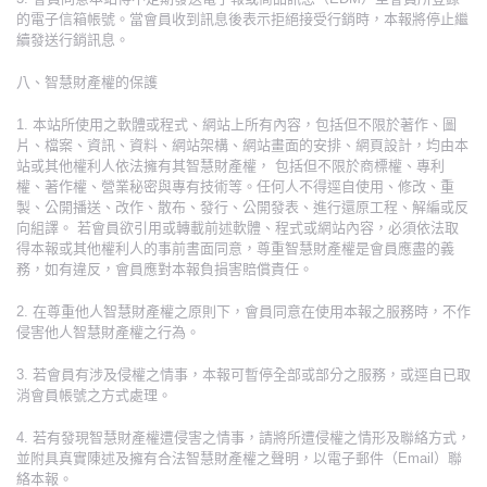
的電子信箱帳號。當會員收到訊息後表示拒絕接受行銷時，本報將停止繼
續發送行銷訊息。
八、智慧財產權的保護
1. 本站所使用之軟體或程式、網站上所有內容，包括但不限於著作、圖
片、檔案、資訊、資料、網站架構、網站畫面的安排、網頁設計，均由本
站或其他權利人依法擁有其智慧財產權， 包括但不限於商標權、專利
權、著作權、營業秘密與專有技術等。任何人不得逕自使用、修改、重
製、公開播送、改作、散布、發行、公開發表、進行還原工程、解編或反
向組譯。 若會員欲引用或轉載前述軟體、程式或網站內容，必須依法取
得本報或其他權利人的事前書面同意，尊重智慧財產權是會員應盡的義
務，如有違反，會員應對本報負損害賠償責任。
2. 在尊重他人智慧財產權之原則下，會員同意在使用本報之服務時，不作
侵害他人智慧財產權之行為。
3. 若會員有涉及侵權之情事，本報可暫停全部或部分之服務，或逕自已取
消會員帳號之方式處理。
4. 若有發現智慧財產權遭侵害之情事，請將所遭侵權之情形及聯絡方式，
並附具真實陳述及擁有合法智慧財產權之聲明，以電子郵件（Email）聯
絡本報。