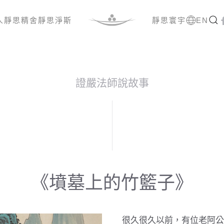
人
靜思精舍
靜思淨斯
靜思寰宇
EN
證嚴法師說故事
《墳墓上的竹籃子》
很久很久以前，有位老阿公