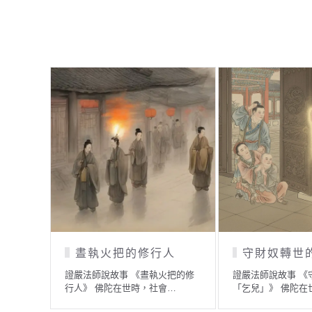
涉水渡河的求法者
七彩水珠
證嚴法師說故事 《涉水渡河的求
證嚴法師說故事 《
法者》 某一個時候，在一…
位國王很疼愛小女