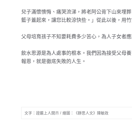
兒子滿懷懊悔、痛哭流涕，將老阿公背下山來埋葬
籃子蓋起來，讓您比較涼快些。」從此以後，用竹
父母培育孩子不知要耗費多少苦心，為人子女者應
飲水思源是為人處事的根本。我們因為接受父母養
報恩，就是徹底失敗的人生。
文字：證嚴上人開示 / 繪圖：《靜思人文》陳敏政