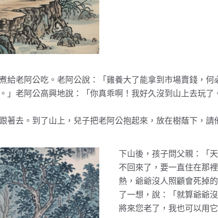
煮給老阿公吃。老阿公說：「雞養大了能拿到市場賣錢，何
。」老阿公高興地說：「你真乖啊！我好久沒到山上去玩了
跟著去。到了山上，兒子把老阿公抱起來，放在樹蔭下，請
下山後，孩子問父親：「天
不回來了，要一直住在那裡
熱，爺爺沒人照顧會死掉的
了一想，說：「就算爺爺沒
將來您老了，我也可以用它