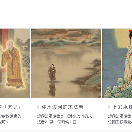
光明皇后
除糞者
七彩水珠》 一
證嚴法師說故事 《光明皇后》 一
證嚴法師說故
兒，為小公主…
千多年前，日本有一座古…
佛陀在舍衛國