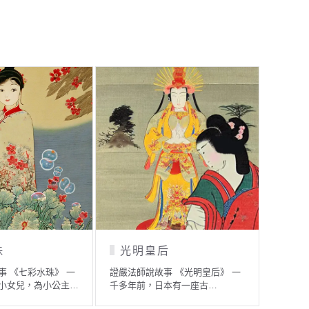
尼提
墳墓上的竹籃子
施
事 《除糞者尼提》
證嚴法師說故事 《墳墓上的竹籃
證嚴法師
時，知道城…
子》 很久很久以前，有位…
久以前