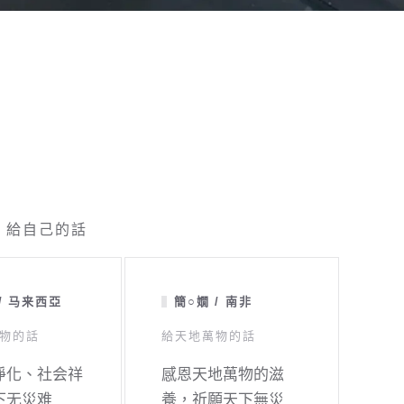
給自己的話
/ 马来西亞
簡○嫺 / 南非
物的話
給天地萬物的話
淨化、社会祥
感恩天地萬物的滋
下无災难
養，祈願天下無災