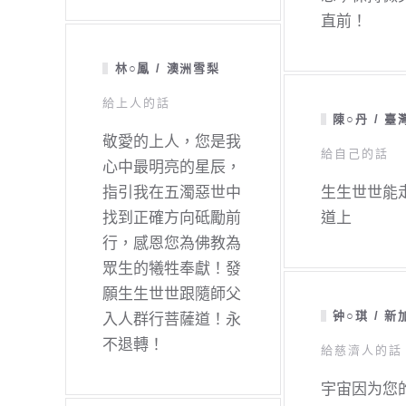
直前！
林○鳳 / 澳洲雪梨
給上人的話
陳○丹 / 臺
敬愛的上人，您是我
給自己的話
心中最明亮的星辰，
指引我在五濁惡世中
生生世世能
找到正確方向砥勵前
道上
行，感恩您為佛教為
眾生的犧牲奉獻！發
願生生世世跟隨師父
钟○琪 / 新
入人群行菩薩道！永
不退轉！
給慈濟人的話
宇宙因为您