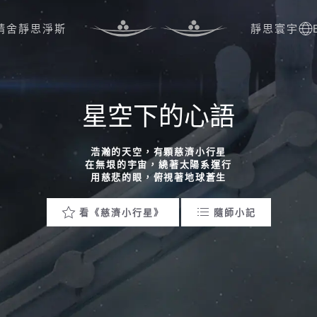
精舍
靜思淨斯
靜思寰宇
星空下的心語
浩瀚的天空，有顆慈濟小行星
在無垠的宇宙，繞著太陽系運行
用慈悲的眼，俯視著地球蒼生
看《慈濟小行星》
隨師小記