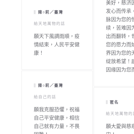
美好，慈济
发心而传承
陳○莉／臺灣
脉因为您的
給天地萬物的話
续，苦难因
願天下風調雨順，疫
出而翻转，
情結束，人民平安健
您的愿力而
康！
界因为您的
绽放希望！
因缘因为您
陳○莉／臺灣
給自己的話
匿名
願我克服恐懼，祝福
給天地萬物的
自己平安健康，相信
自己就有力量，不畏
願大愛與慈