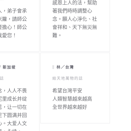
感恩上人的法，幫助
人，弟子會承
著我們時時調整心
米籮，請師公
念。願人心淨化、社
要擔心！師公
會祥和、天下無災無
我愛您！
難。
/ 新加坡
林／台灣
話
給天地萬物的話
念，人人不畏
希望台灣平安
泥里成长并绽
人類智慧越來越高
蕊，让一切在
全世界越來越好
足下圆满并回
心。大爱人文