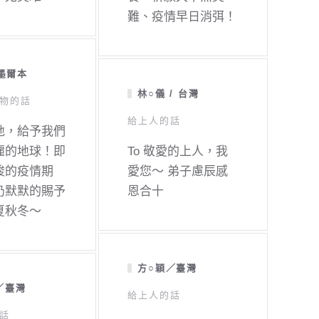
難、疫情早日消弭！
 墨爾本
林○儀 / 台灣
物的話
給上人的話
地，給予我們
麗的地球！即
To 敬愛的上人，我
峻的疫情期
愛您～ 弟子慮辰感
仍默默的賜予
恩合十
夏秋冬～
方○穎／臺灣
／臺灣
給上人的話
話