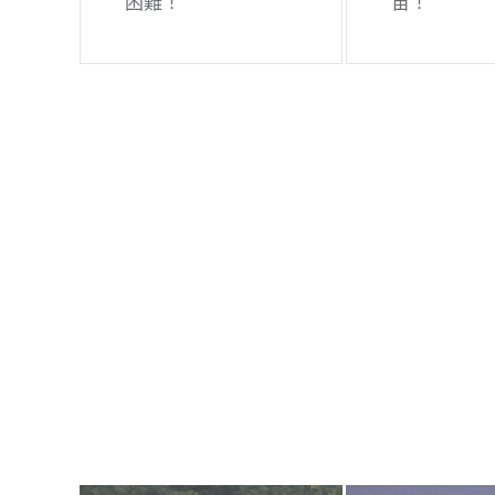
困難！
宙！