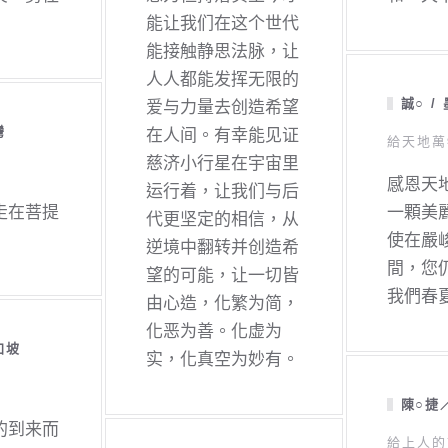
能让我们在这个世代
能接触静思法脉，让
人人都能发挥无限的
誠○ /
爱与力量去创造希望
灣
在人间。有幸能见证
給天地萬
慈济小行星在宇宙里
感恩天
运行着，让我们与后
走在菩提
一顆美
代更坚定的相信，从
使在嚴
逆境中翻转并创造希
間，您
望的可能，让一切皆
我們春
由心造，化繁为简，
化恶为善。化虚为
加坡
实，化真空为妙有。
陳○捷
的到来而
給上人的