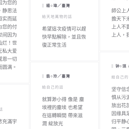
因为您的
楊○瑋／臺灣
，静思法
師公上
給天地萬物的話
恒实而延
擔天下
为您的付
上人不
希望這次疫情可以趕
世间因为
上人，
快早點解除，並且恢
灿烂！世
復正常生活
无私大爱
感恩一切
钟○琪 
而圆满。
翁○玲／臺灣
給自己的
給自己的話
坚守信
惧从污
就算渺小得 像是 塵
放出花
埃裡的塵埃 也希望
話
因缘具
在這轉瞬間 帶來滋
悲充滿宇
归平静
潤 綻放光