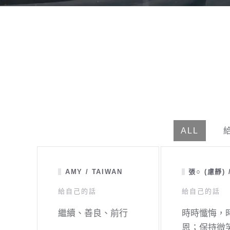
ALL
AMY / TAIWAN
張○ (慮靜) 
給自己的話
給自己的話
繼續、善良、前行
時時懺悔，
恩；保持微