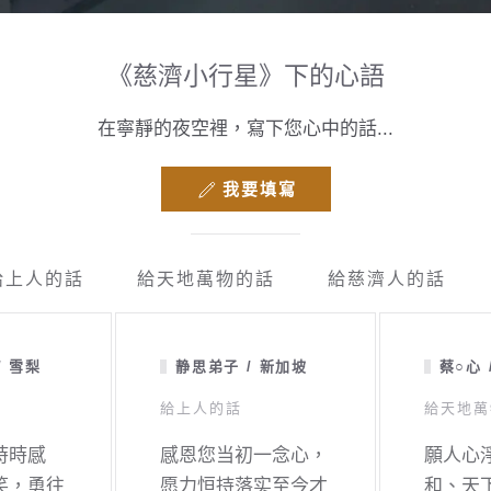
《慈濟小行星》下的心語
在寧靜的夜空裡，寫下您心中的話...
我要填寫
給上人的話
給天地萬物的話
給慈濟人的話
/ 雪梨
静思弟子 / 新加坡
蔡○心 
給上人的話
給天地萬
時時感
感恩您当初一念心，
願人心
笑，勇往
愿力恒持落实至今才
和、天