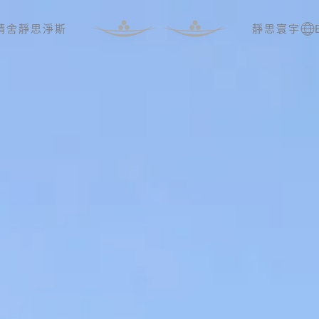
精舍
靜思淨斯
靜思寰宇