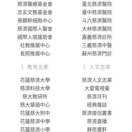
慈濟醫療基金會
臺北慈濟醫院
志玄文教基金會
臺中慈濟醫院
骨髓幹細胞中心
斗六慈濟醫院
慈濟國際人醫會
大林慈濟醫院
國際人道援助會
嘉義慈濟診所
社教推展中心
三義慈濟中醫
長照推展中心
蘇州慈濟門診
教育志業
人文志業
花蓮慈濟大學
慈濟人文志業
慈濟科技大學
大愛電視臺
慈大教研所
慈濟月刊
慈大華語中心
經典雜誌
花蓮慈大附中
慈濟道侶叢書
花蓮慈濟中學
慈濟廣播
花蓮慈濟小學
靜思書軒