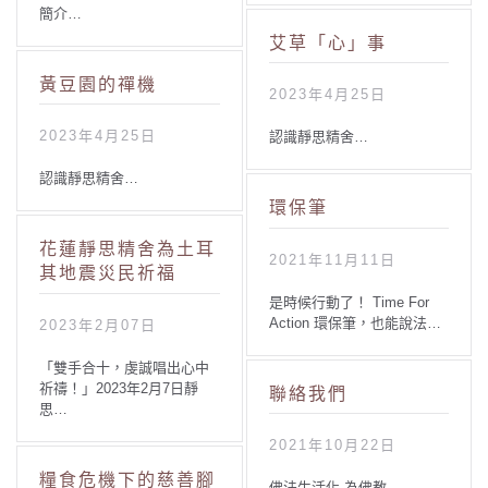
簡介…
艾草「心」事
黃豆園的禪機
2023年4月25日
2023年4月25日
認識靜思精舍…
認識靜思精舍…
環保筆
花蓮靜思精舍為土耳
2021年11月11日
其地震災民祈福
是時候行動了！ Time For
Action 環保筆，也能說法…
2023年2月07日
「雙手合十，虔誠唱出心中
祈禱！」2023年2月7日靜
聯絡我們
思…
2021年10月22日
糧食危機下的慈善腳
佛法生活化 為佛教…