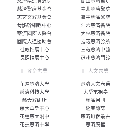
慈濟精進資源網
關山慈濟醫院
慈濟醫療基金會
臺北慈濟醫院
志玄文教基金會
臺中慈濟醫院
骨髓幹細胞中心
斗六慈濟醫院
慈濟國際人醫會
大林慈濟醫院
國際人道援助會
嘉義慈濟診所
社教推展中心
三義慈濟中醫
長照推展中心
蘇州慈濟門診
教育志業
人文志業
花蓮慈濟大學
慈濟人文志業
慈濟科技大學
大愛電視臺
慈大教研所
慈濟月刊
慈大華語中心
經典雜誌
花蓮慈大附中
慈濟道侶叢書
花蓮慈濟中學
慈濟廣播