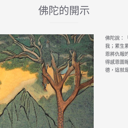
佛陀的開示
佛陀說：
我；累生
恩將仇報
得感恩圖
德，這就