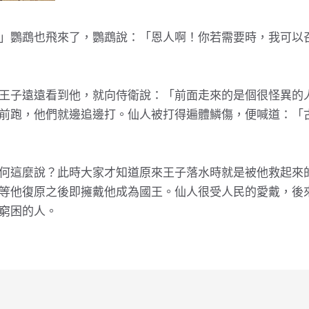
」鸚鵡也飛來了，鸚鵡說：「恩人啊！你若需要時，我可以
王子遠遠看到他，就向侍衛說：「前面走來的是個很怪異的
前跑，他們就邊追邊打。仙人被打得遍體鱗傷，便喊道：「
何這麼說？此時大家才知道原來王子落水時就是被他救起來
等他復原之後即擁戴他成為國王。仙人很受人民的愛戴，後
窮困的人。