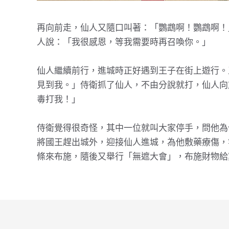
再向前走，仙人又隨口叫著：「鸚鵡啊！鸚鵡啊！
人說：「我很感恩，等我需要時再召喚你。」
仙人繼續前行，進城時正好遇到王子在街上遊行。
見到我。」侍衛抓了仙人，不由分說就打，仙人向
毒打我！」
侍衛覺得很奇怪，其中一位就叫大家停手，問他為
將國王趕出城外，迎接仙人進城，為他敷藥療傷，
條來布施，隨後又舉行「無遮大會」，布施財物給