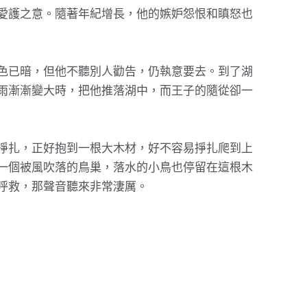
愛護之意。隨著年紀增長，他的嫉妒怨恨和瞋怒也
色已暗，但他不聽別人勸告，仍執意要去。到了湖
雨漸漸變大時，把他推落湖中，而王子的隨從卻一
掙扎，正好抱到一根大木材，好不容易掙扎爬到上
一個被風吹落的鳥巢，落水的小鳥也停留在這根木
呼救，那聲音聽來非常淒厲。