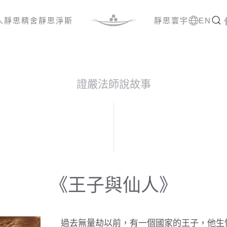
人
靜思精舍
靜思淨斯
靜思寰宇
EN
證嚴法師說故事
《王子與仙人》
過去無量劫以前，有一個國家的王子，他生