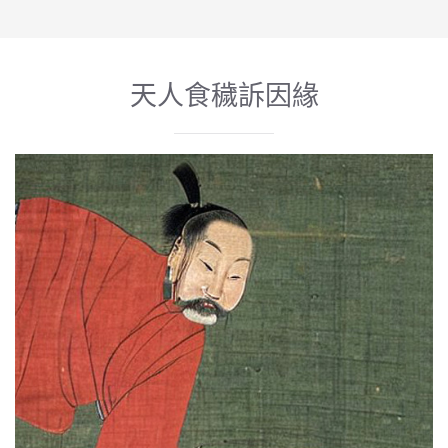
天人食穢訴因緣