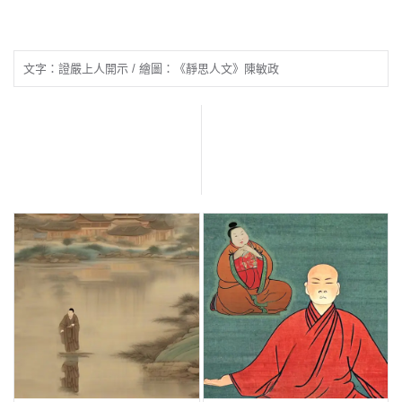
文字：證嚴上人開示 / 繪圖：《靜思人文》陳敏政