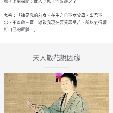
膽子上前探問：此人已死，何故鞭之？
鬼答：「這是我的前身。在生之日不孝父母、事君不
忠、不奉敬三寶，導致我現在要受罪受苦，所以氣得鞭
打自己的屍體。」
天人散花說因緣