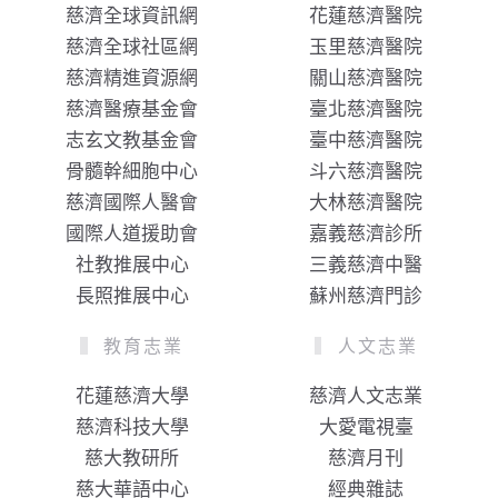
慈濟全球資訊網
花蓮慈濟醫院
慈濟全球社區網
玉里慈濟醫院
慈濟精進資源網
關山慈濟醫院
慈濟醫療基金會
臺北慈濟醫院
志玄文教基金會
臺中慈濟醫院
骨髓幹細胞中心
斗六慈濟醫院
慈濟國際人醫會
大林慈濟醫院
國際人道援助會
嘉義慈濟診所
社教推展中心
三義慈濟中醫
長照推展中心
蘇州慈濟門診
教育志業
人文志業
花蓮慈濟大學
慈濟人文志業
慈濟科技大學
大愛電視臺
慈大教研所
慈濟月刊
慈大華語中心
經典雜誌