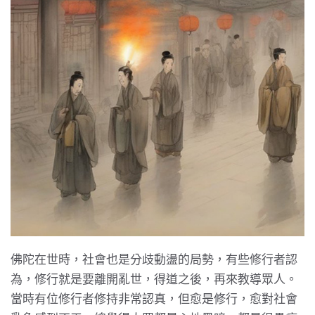
佛陀在世時，社會也是分歧動盪的局勢，有些修行者認
為，修行就是要離開亂世，得道之後，再來教導眾人。
當時有位修行者修持非常認真，但愈是修行，愈對社會