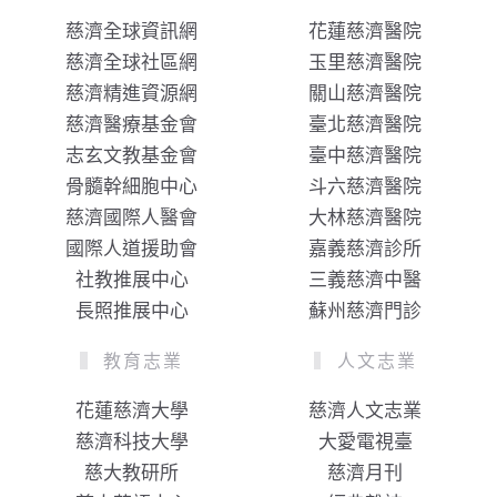
慈濟全球資訊網
花蓮慈濟醫院
慈濟全球社區網
玉里慈濟醫院
慈濟精進資源網
關山慈濟醫院
慈濟醫療基金會
臺北慈濟醫院
志玄文教基金會
臺中慈濟醫院
骨髓幹細胞中心
斗六慈濟醫院
慈濟國際人醫會
大林慈濟醫院
國際人道援助會
嘉義慈濟診所
社教推展中心
三義慈濟中醫
長照推展中心
蘇州慈濟門診
教育志業
人文志業
花蓮慈濟大學
慈濟人文志業
慈濟科技大學
大愛電視臺
慈大教研所
慈濟月刊