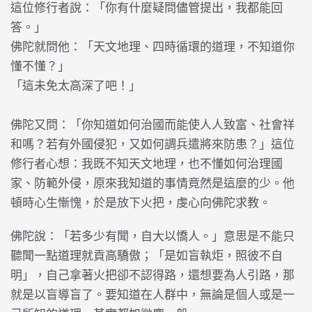
這位修行者說：「你有什麼疑問儘管提出，我都能回
答。」
佛陀就問他：「天文地理、四時循環的道理，不知道你
懂不懂？」
「這未免太高深了吧！」
佛陀又問：「你知道如何治國而能使人人致富、社會祥
和嗎？若有外國侵犯，又如何調兵遣將來防患？」這位
修行者心想：我既不知天文地理，也不懂如何治理國
家、防範外侵，原來我知道的事情竟然是這麼的少。他
頓時心生慚愧，於是放下火把，虔心向佛陀求教。
佛陀說：「若多少有聞，自大以憍人。」意思是不能只
聽聞一點道理就貢高驕傲；「是如盲執炬，照彼不自
明」，自己拿著火把卻不認得路，還想要為人引路，那
就是以盲導盲了。要知道在人群中，無論是個人或是一