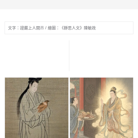
文字：證嚴上人開示 / 繪圖：《靜思人文》陳敏政