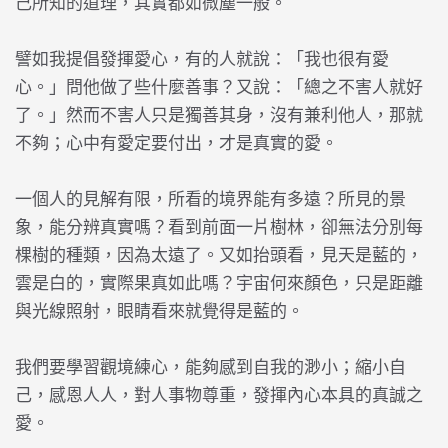
己所知的道理，其實都如微塵一般。
譬如我提倡發揮愛心，有的人就說：「我也很有愛
心。」問他做了些什麼善事？又說：「總之不害人就好
了。」然而不害人只是獨善其身，沒有兼利他人，那就
不夠；心中有愛定要付出，才是真實的愛。
一個人的見解有限，所看的境界能有多遠？所見的景
象，能分辨真實嗎？看到前面一片樹林，卻無法分別每
棵樹的種類，因為太遠了。又如抬頭看，見天是藍的，
雲是白的，實際果真如此嗎？宇宙何來顏色，只是距離
與光線照射，眼睛看來就覺得是藍的。
我們要學習觀境練心，能夠感到自我的渺小；縮小自
己，感恩人人，對人事物尊重，發揮內心本具的真誠之
愛。