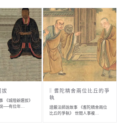
選拔
耆陀精舍兩位比丘的爭
發
執
事 《城隍爺選拔》
證嚴法
說──有位年…
值》 
證嚴法師說故事 《耆陀精舍兩位
比丘的爭執》 世間人事複…