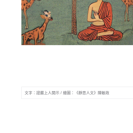
文字：證嚴上人開示 / 繪圖：《靜思人文》陳敏政