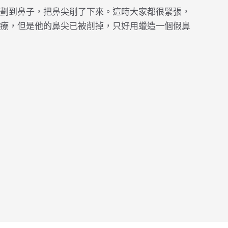
劃到鼻子，把鼻尖削了下來。這時大家都很緊張，
療，但是他的鼻尖已被削掉，只好用蠟造一個假鼻