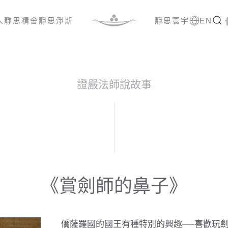
人
靜思精舍
靜思淨斯
靜思寰宇
EN
證嚴法師說故事
《賞劍師的鼻子》
僑薩羅國的國王有種特別的興趣──喜歡玩