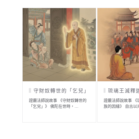
守財奴轉世的「乞兒」
琉璃王滅釋
證嚴法師說故事 《守財奴轉世的
證嚴法師說故事 《
「乞兒」》 佛陀在世時，…
族的因緣》 自古以