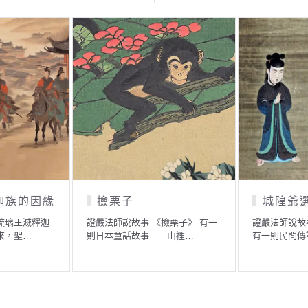
迦族的因緣
撿栗子
城隍爺
琉璃王滅釋迦
證嚴法師說故事 《撿栗子》 有一
證嚴法師說故
來，聖…
則日本童話故事 ── 山裡…
有一則民間傳