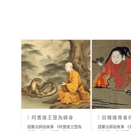
漢
虔誠的力量
猴
故事 《金羅漢》 從前
證嚴法師說故事 《虔誠的力量》
證嚴