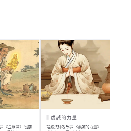
稚兒虔心供佛
福禍自造
證嚴法師說故事 《稚兒虔心供
證嚴法師說故事 《福禍自造》