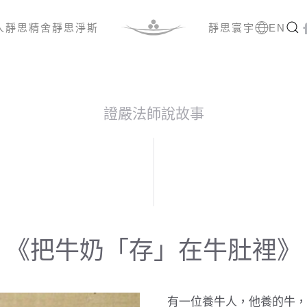
人
靜思精舍
靜思淨斯
靜思寰宇
EN
證嚴法師說故事
《把牛奶「存」在牛肚裡》
有一位養牛人，他養的牛，