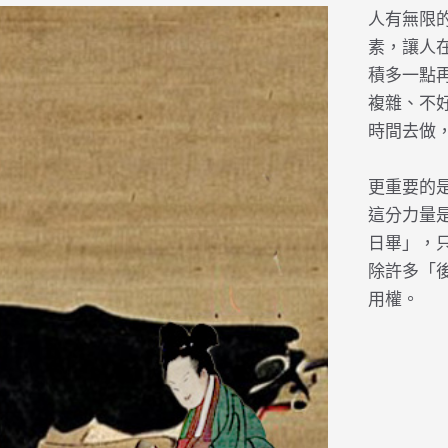
人有無限
素，讓人
積多一點
複雜、不
時間去做
更重要的
這分力量
日畢」，
除許多「
用權。