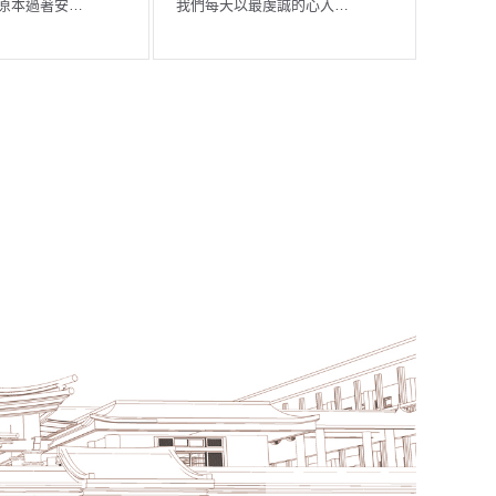
佛》 佛陀在舍衛國祇園精舍時，
《雜寶藏經》記載一段故事…
城…