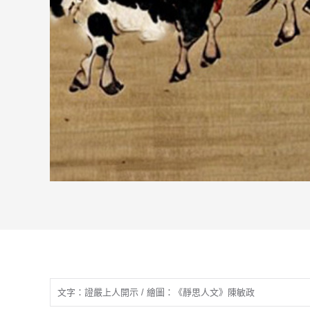
文字：證嚴上人開示 / 繪圖：《靜思人文》陳敏政