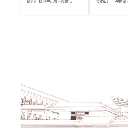
，原本過著安…
我們每天以最虔誠的心入…
報》