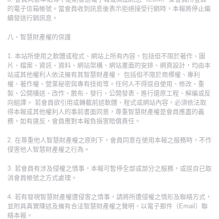
的電子信箱帳號。當會員收到訊息後表示拒絕接受行銷時，本報將停止繼
續發送行銷訊息。
八、智慧財產權的保護
1. 本站所使用之軟體或程式、網站上所有內容，包括但不限於著作、圖
片、檔案、資訊、資料、網站架構、網站畫面的安排、網頁設計，均由本
站或其他權利人依法擁有其智慧財產權， 包括但不限於商標權、專利
權、著作權、營業秘密與專有技術等。任何人不得逕自使用、修改、重
製、公開播送、改作、散布、發行、公開發表、進行還原工程、解編或反
向組譯。 若會員欲引用或轉載前述軟體、程式或網站內容，必須依法取
得本報或其他權利人的事前書面同意，尊重智慧財產權是會員應盡的義
務，如有違反，會員應對本報負損害賠償責任。
2. 在尊重他人智慧財產權之原則下，會員同意在使用本報之服務時，不作
侵害他人智慧財產權之行為。
3. 若會員有涉及侵權之情事，本報可暫停全部或部分之服務，或逕自已取
消會員帳號之方式處理。
4. 若有發現智慧財產權遭侵害之情事，請將所遭侵權之情形及聯絡方式，
並附具真實陳述及擁有合法智慧財產權之聲明，以電子郵件（Email）聯
絡本報。