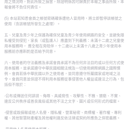
用之情況時，對此所致之損害，除證明係因可歸責於本報之事由所致，本
報會將不負任何責任。
(5) 本站若知悉會員之帳號密碼確係遭他人冒用時，將立即暫停該帳號之
使用（含該帳號所發生之處理）。
五、兒童及青少年之保護為確保兒童及青少年使用網路的安全，並避免隱
私權受到侵犯，家長（或監護人）應盡到下列義務：未滿十二歲之兒童使
用本服務時， 應全程在旁陪伴，十二歲以上未滿十八歲之青少年使用本
服務前亦應斟酌是否給予同意。
六、使用者的守法義務及承諾會員承諾不為任何非法目的或以任何方式使
用本服務，並承諾遵守中華民國相關法規及一切使用網際網路之國際慣
例。會員若係中華民國以外之使用者，並同意遵守所屬國家或地域之法
令。會員同意並保證不得利用本服務從事侵害他人權益或違法之行為，包
括但不限於：
-公布或傳送任何誹謗、侮辱、具威脅性、攻擊性、不雅、猥褻、不實、
違反公共秩序或善良風俗或其他不法之文字、圖片或任何形式的檔案。
-侵害或毀損報或他人名譽、隱私權、營業秘密、商標權、著作權、專利
權、其他智慧財產權及其他權利違反依法律或契約所應負之保密義務。