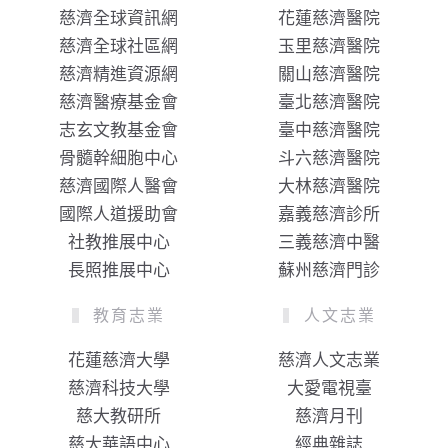
慈濟全球資訊網
花蓮慈濟醫院
慈濟全球社區網
玉里慈濟醫院
慈濟精進資源網
關山慈濟醫院
慈濟醫療基金會
臺北慈濟醫院
志玄文教基金會
臺中慈濟醫院
骨髓幹細胞中心
斗六慈濟醫院
慈濟國際人醫會
大林慈濟醫院
國際人道援助會
嘉義慈濟診所
社教推展中心
三義慈濟中醫
長照推展中心
蘇州慈濟門診
教育志業
人文志業
花蓮慈濟大學
慈濟人文志業
慈濟科技大學
大愛電視臺
慈大教研所
慈濟月刊
慈大華語中心
經典雜誌