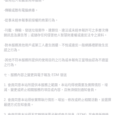
-冒用他人名義使用本服務。
-傳輸或散布電腦病毒。
-從事未經本報事前授權的商業行為。
-刊載、傳輸、發送垃圾郵件、連鎖信、違法或未經本報許可之多層次傳
銷訊息及廣告等；或儲存任何侵害他人智慧財產權或違反法令之資料。
-對本服務其他用戶或第三人產生困擾、不悅或違反一般網路禮節致生反
感之行為。
-其他不符本服務所提供的使用目的之行為或本報有正當理由認為不適當
之行為。
七、服務內容之變更與電子報及 EDM 發送
1. 會員同意本站所提供本服務之範圍，本站均得視需要及實際情形，增
減、變更或終止相關服務的項目或內容，且無須個別通知會員。
2. 會員同意本站得依實際執行情形，增加、修改或終止相關活動，並選擇
最適方式告知會員。
3. 會員同意本站得不定期發送電子報或商品訊息（EDM）至會員所登錄