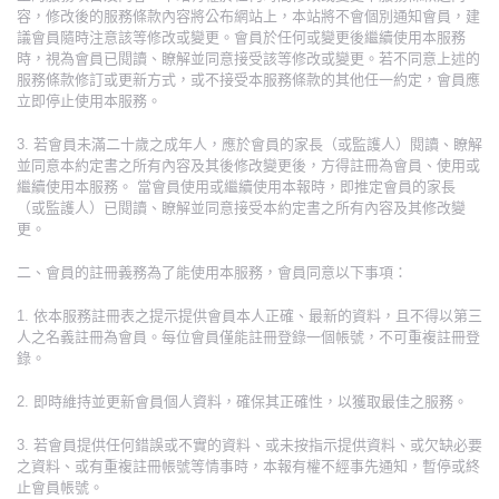
容，修改後的服務條款內容將公布網站上，本站將不會個別通知會員，建
議會員隨時注意該等修改或變更。會員於任何或變更後繼續使用本服務
時，視為會員已閱讀、瞭解並同意接受該等修改或變更。若不同意上述的
服務條款修訂或更新方式，或不接受本服務條款的其他任一約定，會員應
立即停止使用本服務。
3. 若會員未滿二十歲之成年人，應於會員的家長（或監護人）閱讀、瞭解
並同意本約定書之所有內容及其後修改變更後，方得註冊為會員、使用或
繼續使用本服務。 當會員使用或繼續使用本報時，即推定會員的家長
（或監護人）已閱讀、瞭解並同意接受本約定書之所有內容及其修改變
更。
二、會員的註冊義務為了能使用本服務，會員同意以下事項：
1. 依本服務註冊表之提示提供會員本人正確、最新的資料，且不得以第三
人之名義註冊為會員。每位會員僅能註冊登錄一個帳號，不可重複註冊登
錄。
2. 即時維持並更新會員個人資料，確保其正確性，以獲取最佳之服務。
3. 若會員提供任何錯誤或不實的資料、或未按指示提供資料、或欠缺必要
之資料、或有重複註冊帳號等情事時，本報有權不經事先通知，暫停或終
止會員帳號。