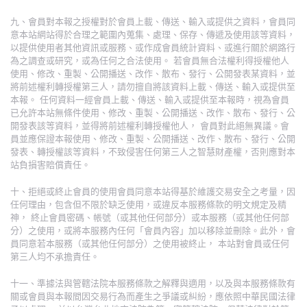
九、會員對本報之授權對於會員上載、傳送、輸入或提供之資料，會員同
意本站網站得於合理之範圍內蒐集、處理、保存、傳遞及使用該等資料，
以提供使用者其他資訊或服務、或作成會員統計資料、或進行關於網路行
為之調查或研究，或為任何之合法使用。 若會員無合法權利得授權他人
使用、修改、重製、公開播送、改作、散布、發行、公開發表某資料，並
將前述權利轉授權第三人，請勿擅自將該資料上載、傳送、輸入或提供至
本報。 任何資料一經會員上載、傳送、輸入或提供至本報時，視為會員
已允許本站無條件使用、修改、重製、公開播送、改作、散布、發行、公
開發表該等資料，並得將前述權利轉授權他人， 會員對此絕無異議。會
員並應保證本報使用、修改、重製、公開播送、改作、散布、發行、公開
發表、轉授權該等資料，不致侵害任何第三人之智慧財產權，否則應對本
站負損害賠償責任。
十、拒絕或終止會員的使用會員同意本站得基於維護交易安全之考量，因
任何理由，包含但不限於缺乏使用，或違反本服務條款的明文規定及精
神， 終止會員密碼、帳號（或其他任何部分）或本服務（或其他任何部
分）之使用，或將本服務內任何「會員內容」加以移除並刪除。此外，會
員同意若本服務（或其他任何部分）之使用被終止， 本站對會員或任何
第三人均不承擔責任。
十一、準據法與管轄法院本服務條款之解釋與適用，以及與本服務條款有
關或會員與本報間因交易行為而產生之爭議或糾紛，應依照中華民國法律