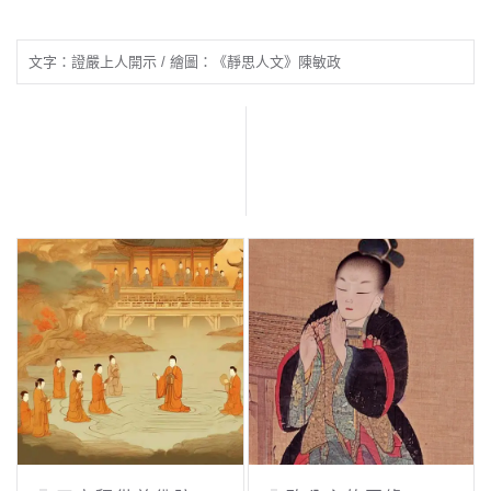
文字：證嚴上人開示 / 繪圖：《靜思人文》陳敏政