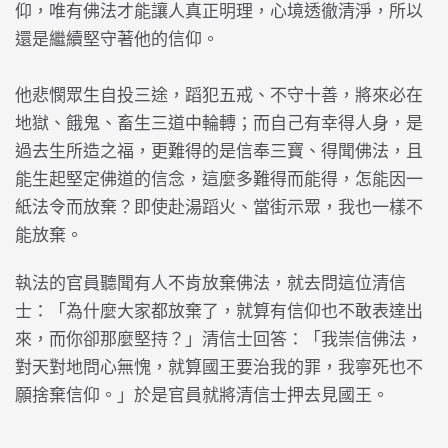
仰，唯有佛法才能讓人真正明理，心境透徹清淨，所以
還是繼續堅守著他的信仰。
他悲憫眾生自投三途，蹈犯五戒、不守十善，將來必在
地獄、餓鬼、畜生三道中輪轉；而自己有幸得人身，是
過去生所造之福，更難得的是信奉三寶、得聞佛法，且
能生起堅定佛道的信念，這麼多難得而能得，怎能因一
紙法令而放棄？即使赴湯蹈火、當街示眾，我也一樣不
能放棄。
執法的官員聽聞有人不肯放棄佛法，就去問這位清信
士：「為什麼大家都放棄了，就算有信仰也不敢表達出
來，而你卻那麼堅持？」清信士回答：「我崇信佛法，
對天對地問心無愧，就算國王要治我的罪，我寧死也不
願捨棄信仰。」於是官員就將清信士押去見國王。