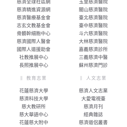
慈濟全球社區網
玉里慈濟醫院
慈濟精進資源網
關山慈濟醫院
慈濟醫療基金會
臺北慈濟醫院
志玄文教基金會
臺中慈濟醫院
骨髓幹細胞中心
斗六慈濟醫院
慈濟國際人醫會
大林慈濟醫院
國際人道援助會
嘉義慈濟診所
社教推展中心
三義慈濟中醫
長照推展中心
蘇州慈濟門診
教育志業
人文志業
花蓮慈濟大學
慈濟人文志業
慈濟科技大學
大愛電視臺
慈大教研所
慈濟月刊
慈大華語中心
經典雜誌
花蓮慈大附中
慈濟道侶叢書