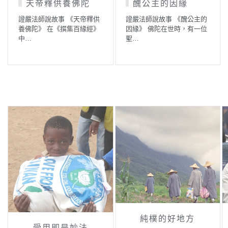
說謊的鳥兒
比丘與毒蛇
證嚴法師說故事 《說謊的鳥
證嚴法師說故事 《比丘與毒
兒》 在佛陀的僧團中有位年
蛇》 佛陀在世時，有一段時
輕…
間…
純樸的好地方
受用即是妙法