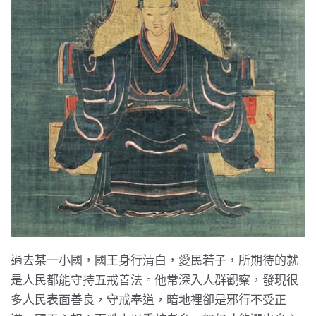
過去某一小國，國王身行清白，愛民若子，所期待的就
是人民都能守持五戒善法。他常深入人群觀察，發現很
多人民表面善良，守戒奉道，暗地裡卻是邪行不受正