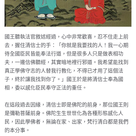
國王聽執法官敘述經過，心中非常歡喜，忍不住走上前
去，握住清信士的手：「你就是我要找的人！我一心期
待全國臣民皆能奉法行道，但是很多人只是做表相功
夫，一邊信佛聽經，其實暗地裡行邪道。我希望能找到
真正學佛守志的人替我行教化，不得已才用了這個法
子，終於讓我找到你了。」國王於是將清信士奉為國
相，委以感化臣民奉守正法的重任。
在這段過去因緣，清信士即是佛陀的前身，那位國王則
是彌勒菩薩前身。佛陀生生世世化為各種形態感化人
民，因此學佛者，無論在家、出家，梵行清白都是我們
的本分事。