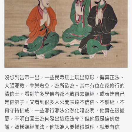
沒想到告示一出，一些民眾馬上現出原形，摒棄正法、
大張邪教，享樂奢怠，為所欲為。其中有位在家修行的
清信士，看到許多學佛者都不敢再去聽經，或表達自己
是佛弟子，又看到很多人公開表達不信佛、不聽經，不
再守持佛戒，一些邪行邪法公然化暗為明，他實在很擔
憂，不明白國王為何發出這種法令？但他還是信佛虔
誠，照樣聽經聞法，他認為人要懂得道理，就要有信