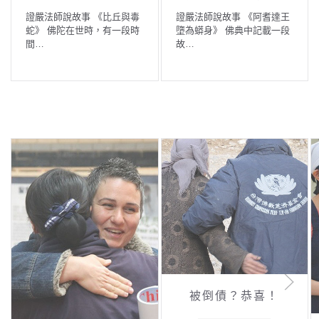
證嚴法師說故事 《比丘與毒
證嚴法師說故事 《阿耆達王
蛇》 佛陀在世時，有一段時
墮為蟒身》 佛典中記載一段
間…
故…
被倒債？恭喜！