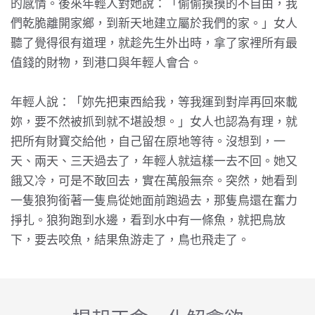
的感情。後來年輕人對她說：「偷偷摸摸的不自由，我
們乾脆離開家鄉，到新天地建立屬於我們的家。」女人
聽了覺得很有道理，就趁先生外出時，拿了家裡所有最
值錢的財物，到港口與年輕人會合。
年輕人說：「妳先把東西給我，等我運到對岸再回來載
妳，要不然被抓到就不堪設想。」女人也認為有理，就
把所有財寶交給他，自己留在原地等待。沒想到，一
天、兩天、三天過去了，年輕人就這樣一去不回。她又
餓又冷，可是不敢回去，實在萬般無奈。突然，她看到
一隻狼狗銜著一隻鳥從她面前跑過去，那隻鳥還在奮力
掙扎。狼狗跑到水邊，看到水中有一條魚，就把鳥放
下，要去咬魚，結果魚游走了，鳥也飛走了。