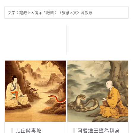
文字：證嚴上人開示 / 繪圖：《靜思人文》陳敏政
比丘與毒蛇
阿耆達王墮為蟒身