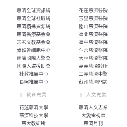
慈濟全球資訊網
花蓮慈濟醫院
慈濟全球社區網
玉里慈濟醫院
慈濟精進資源網
關山慈濟醫院
慈濟醫療基金會
臺北慈濟醫院
志玄文教基金會
臺中慈濟醫院
骨髓幹細胞中心
斗六慈濟醫院
慈濟國際人醫會
大林慈濟醫院
國際人道援助會
嘉義慈濟診所
社教推展中心
三義慈濟中醫
長照推展中心
蘇州慈濟門診
教育志業
人文志業
花蓮慈濟大學
慈濟人文志業
慈濟科技大學
大愛電視臺
慈大教研所
慈濟月刊