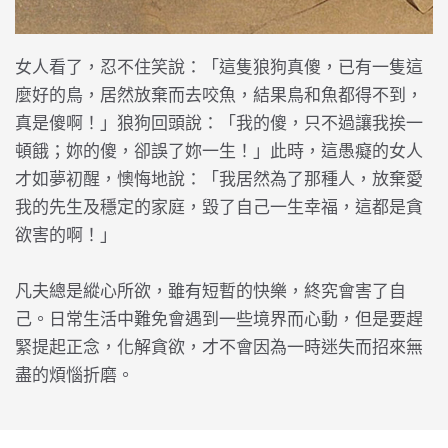
女人看了，忍不住笑說：「這隻狼狗真傻，已有一隻這
麼好的鳥，居然放棄而去咬魚，結果鳥和魚都得不到，
真是傻啊！」狼狗回頭說：「我的傻，只不過讓我挨一
頓餓；妳的傻，卻誤了妳一生！」此時，這愚癡的女人
才如夢初醒，懊悔地說：「我居然為了那種人，放棄愛
我的先生及穩定的家庭，毀了自己一生幸福，這都是貪
欲害的啊！」
凡夫總是縱心所欲，雖有短暫的快樂，終究會害了自
己。日常生活中難免會遇到一些境界而心動，但是要趕
緊提起正念，化解貪欲，才不會因為一時迷失而招來無
盡的煩惱折磨。