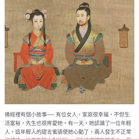
佛經裡有個小故事── 有位女人，家庭很幸福，不但生
活富裕，先生也很疼愛她。有一天，她認識了一位年輕
人，這年輕人的甜言蜜語使她心動了，兩人發生不正常