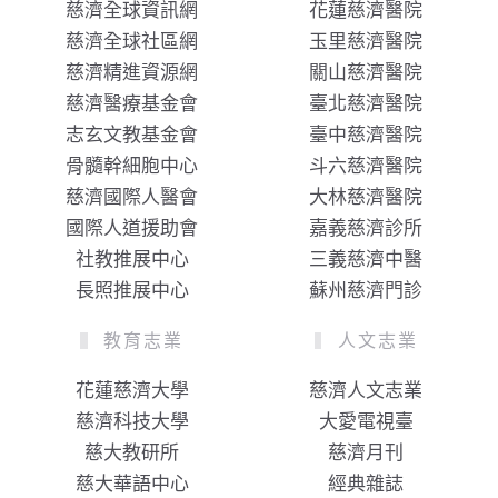
慈濟全球資訊網
花蓮慈濟醫院
慈濟全球社區網
玉里慈濟醫院
慈濟精進資源網
關山慈濟醫院
慈濟醫療基金會
臺北慈濟醫院
志玄文教基金會
臺中慈濟醫院
骨髓幹細胞中心
斗六慈濟醫院
慈濟國際人醫會
大林慈濟醫院
國際人道援助會
嘉義慈濟診所
社教推展中心
三義慈濟中醫
長照推展中心
蘇州慈濟門診
教育志業
人文志業
花蓮慈濟大學
慈濟人文志業
慈濟科技大學
大愛電視臺
慈大教研所
慈濟月刊
慈大華語中心
經典雜誌