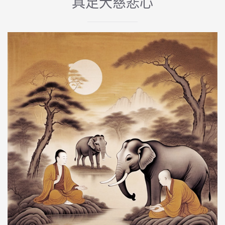
具足大慈悲心