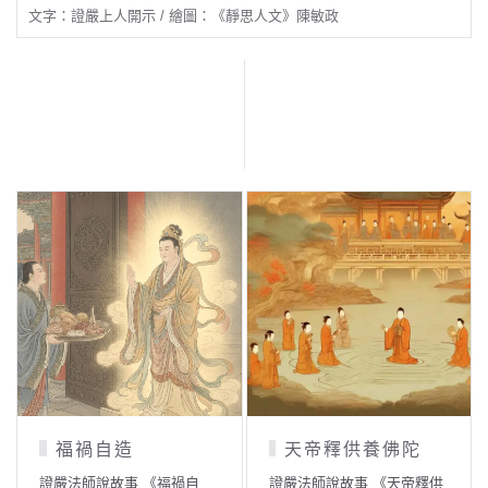
文字：證嚴上人開示 / 繪圖：《靜思人文》陳敏政
福禍自造
天帝釋供養佛陀
證嚴法師說故事 《福禍自
證嚴法師說故事 《天帝釋供