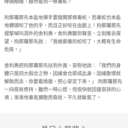
睜開眼睛，赫然看到一條毒蛇！
拘那羅那先本能地揮手要撥開那條毒蛇，而毒蛇也本能
地轉頭咬了他的手，而且正好咬在血脈上！拘那羅那先
趕緊喊叫洞外的舍利弗。舍利弗聽到聲音，立刻進去探
望，拘那羅那先說：「我被劇毒的蛇咬了，大概有生命
危險。」
舍利弗把拘那羅那先扶到外面，安慰他說：「我們的身
體只是四大假合之物，因緣會合即成此身，因緣散壞就
解脫而去，你要看透徹，把心安定下來。」 拘那羅那先
一向很有修持，雖然一時心慌，但很快就回復安詳的心
境；漸漸地毒氣擴散而昏迷，不久就斷氣了。