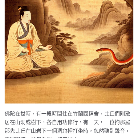
佛陀在世時，有一段時間住在竹蘭園精舍，比丘們則散
居在山洞或樹下，各自用功修行。有一天，一位拘那羅
那先比丘在山岩下一個洞窟裡打坐時，忽然聽到聲音，