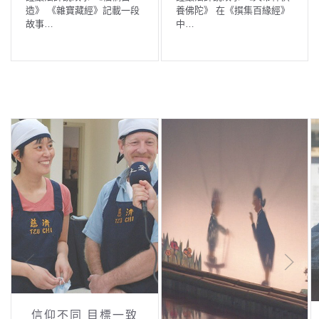
造》 《雜寶藏經》記載一段
養佛陀》 在《撰集百緣經》
故事…
中…
信仰不同 目標一致