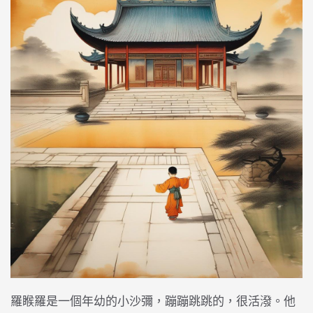
羅睺羅是一個年幼的小沙彌，蹦蹦跳跳的，很活潑。他