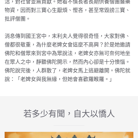
活，對社會並無貢獻。她看不慣長者長期供養僧團醫藥
物資，因而對三寶心生厭煩、慳吝，甚至常毀謗三寶、
批評僧團。
消息傳到國王宮中，末利夫人覺得很奇怪，大家對佛、
僧都很敬重，為什麼老婢女會這麼不高興？於是她邀請
佛陀和僧眾來到宮中為眾說法，老婢女亦無可奈何地坐
在眾人之中，靜聽佛陀開示，然而內心卻是十分懊惱。
佛陀說完後，人群散了，老婢女馬上逃避離開。佛陀就
說：「老婢女與我無緣，但她會喜歡羅睺羅。」
若多少有聞，自大以憍人