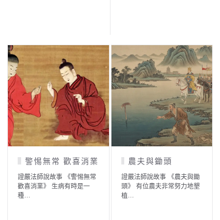
警惕無常 歡喜消業
農夫與鋤頭
證嚴法師說故事 《警惕無常
證嚴法師說故事 《農夫與鋤
歡喜消業》 生病有時是一
頭》 有位農夫非常努力地墾
種…
植…