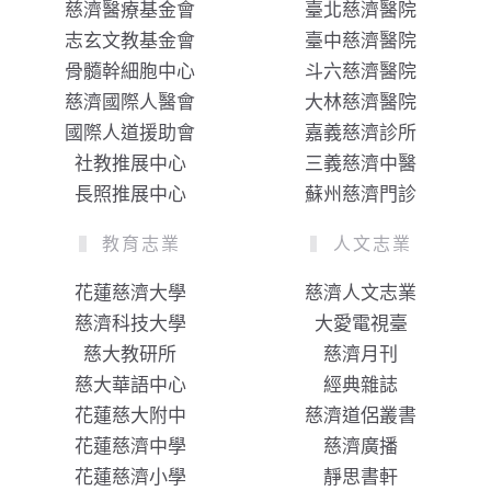
慈濟醫療基金會
臺北慈濟醫院
志玄文教基金會
臺中慈濟醫院
骨髓幹細胞中心
斗六慈濟醫院
慈濟國際人醫會
大林慈濟醫院
國際人道援助會
嘉義慈濟診所
社教推展中心
三義慈濟中醫
長照推展中心
蘇州慈濟門診
教育志業
人文志業
花蓮慈濟大學
慈濟人文志業
慈濟科技大學
大愛電視臺
慈大教研所
慈濟月刊
慈大華語中心
經典雜誌
花蓮慈大附中
慈濟道侶叢書
花蓮慈濟中學
慈濟廣播
花蓮慈濟小學
靜思書軒