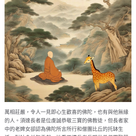
萬相莊嚴，令人一見即心生歡喜的佛陀，也有與他無緣
的人。須達長者是位虔誠恭敬三寶的佛教徒，但長者家
中的老婢女卻認為佛陀所言所行和僧團比丘的托缽生