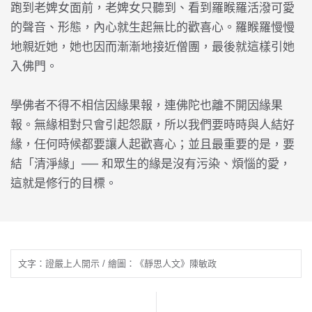
跑到老婢女面前，老婢女只聽到、看到羅睺羅活潑可愛
的聲音、形態，內心就生起無比的歡喜心。羅睺羅慢慢
地親近她，她也因而漸漸地接近僧團，最後就這樣引她
入佛門。
學佛者不得不相信因緣果報，連佛陀也離不開因緣果
報。無緣相對只會引起怨厭，所以我們要時時與人結好
緣，任何時候都要讓人起歡喜心；並且最重要的是，要
結「清淨緣」── 和眾生的緣是沒有污染、煩惱的愛，
這就是修行的目標。
文字：證嚴上人開示 / 繪圖：《靜思人文》陳敏政