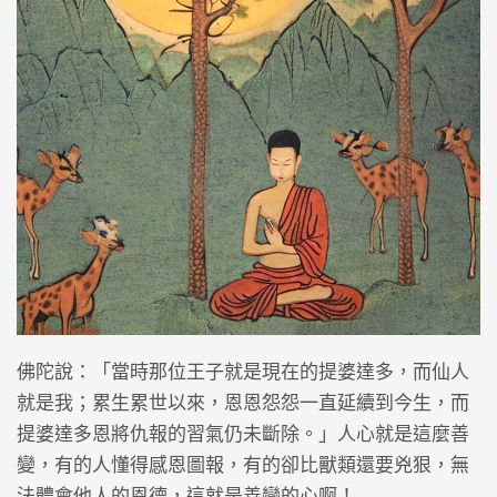
佛陀說：「當時那位王子就是現在的提婆達多，而仙人
就是我；累生累世以來，恩恩怨怨一直延續到今生，而
提婆達多恩將仇報的習氣仍未斷除。」人心就是這麼善
變，有的人懂得感恩圖報，有的卻比獸類還要兇狠，無
法體會他人的恩德，這就是善變的心啊！