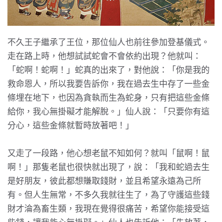
不久王子繼承了王位，那位仙人也前往參加登基儀式。
走在路上時，他想試試蛇會不會依約出現？他就叫：
「蛇啊！蛇啊！」蛇真的出來了，對他說：「你是我的
救命恩人，所以我要告訴你，我在過去生中存了一些金
條埋在地下，也因為貪執而生為蛇身，只有把這些金條
給你，我心無掛礙才能解脫。」仙人說：「只要你有這
分心，這些金條就暫時放著吧！」
又走了一段路，他心想老鼠不知如何？就叫「鼠啊！鼠
啊！」那隻老鼠也很快就出現了，說：「我和蛇過去生
是好朋友，彼此都想賺取錢財，並且希望永遠為己所
有。但人生無常，不多久我就往生了，為了守護這些錢
財才淪為畜生類，我現在覺得很痛苦，希望你能接受這