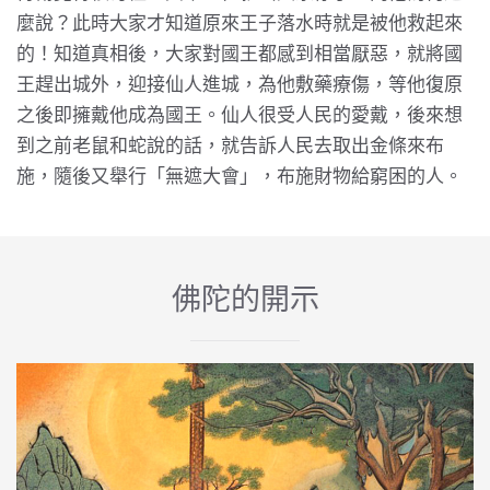
麼說？此時大家才知道原來王子落水時就是被他救起來
的！知道真相後，大家對國王都感到相當厭惡，就將國
王趕出城外，迎接仙人進城，為他敷藥療傷，等他復原
之後即擁戴他成為國王。仙人很受人民的愛戴，後來想
到之前老鼠和蛇說的話，就告訴人民去取出金條來布
施，隨後又舉行「無遮大會」，布施財物給窮困的人。
佛陀的開示