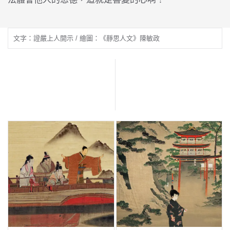
文字：證嚴上人開示 / 繪圖：《靜思人文》陳敏政