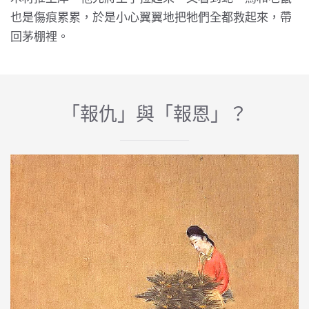
也是傷痕累累，於是小心翼翼地把牠們全都救起來，帶
回茅棚裡。
「報仇」與「報恩」？