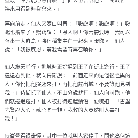
些錢，讓我能心無掛礙。」仙人也告訴他：「先放著，
將來用得到時我會來。」
再向前走，仙人又隨口叫著：「鸚鵡啊！鸚鵡啊！」鸚
鵡也飛來了，鸚鵡說：「恩人啊！你若需要時，我可以
召來一大群鳥，將稻種集中在一起來回報你。」仙人
說：「我很感恩，等我需要時再召喚你。」
仙人繼續前行，進城時正好遇到王子在街上遊行。王子
遠遠看到他，就向侍衛說：「前面走來的是個很怪異的
人，你們把他捉起來打，再把他趕出城，不要讓他見到
我。」侍衛抓了仙人，不由分說就打，仙人向前跑，他
們就邊追邊打。仙人被打得遍體鱗傷，便喊道：「古聖
先賢說人心、獸心同一類，我救的人竟然叫人毒打
我！」
侍衛覺得很奇怪，其中一位就叫大家停手，問他為何這