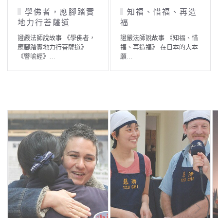
專心無雜成就妙法
除糞者尼提
的摩陀大師
證嚴法師說故事 《除糞者尼
提》 佛陀在舍衛國時，知道
證嚴法師說故事 《專心無雜
城…
成就妙法的摩陀大師》 傳說
過…