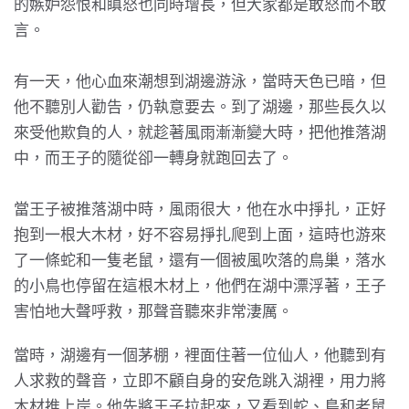
的嫉妒怨恨和瞋怒也同時增長，但大家都是敢怒而不敢
言。
有一天，他心血來潮想到湖邊游泳，當時天色已暗，但
他不聽別人勸告，仍執意要去。到了湖邊，那些長久以
來受他欺負的人，就趁著風雨漸漸變大時，把他推落湖
中，而王子的隨從卻一轉身就跑回去了。
當王子被推落湖中時，風雨很大，他在水中掙扎，正好
抱到一根大木材，好不容易掙扎爬到上面，這時也游來
了一條蛇和一隻老鼠，還有一個被風吹落的鳥巢，落水
的小鳥也停留在這根木材上，他們在湖中漂浮著，王子
害怕地大聲呼救，那聲音聽來非常淒厲。
當時，湖邊有一個茅棚，裡面住著一位仙人，他聽到有
人求救的聲音，立即不顧自身的安危跳入湖裡，用力將
木材推上岸。他先將王子拉起來，又看到蛇、鳥和老鼠