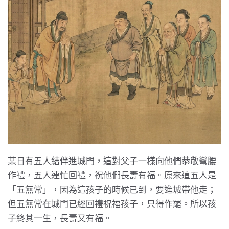
某日有五人結伴進城門，這對父子一樣向他們恭敬彎腰
作禮，五人連忙回禮，祝他們長壽有福。原來這五人是
「五無常」，因為這孩子的時候已到，要進城帶他走；
但五無常在城門已經回禮祝福孩子，只得作罷。所以孩
子終其一生，長壽又有福。