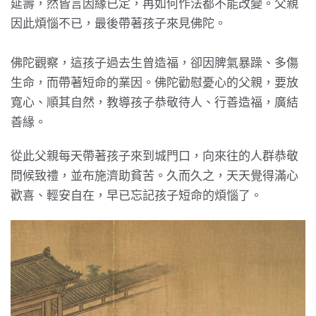
延壽，然皆言因緣已定，再如何作法都不能改變。父親
因此煩惱不已，最後帶著孩子來見佛陀。
佛陀觀察，這孩子過去生曾造福，卻因脾氣暴躁、多傷
生命，而帶著短命的業因。佛陀勸慰憂心的父親，要放
寬心、順其自然，教導孩子恭敬待人、行善造福，廣結
善緣。
從此父親每天帶著孩子來到城門口，向來往的人群恭敬
問候致禮，並布施濟助貧苦。久而久之，天天覺得滿心
歡喜、輕安自在，早已忘記孩子短命的煩惱了。