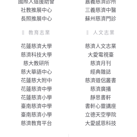
國際人道援助會
嘉義慈濟診所
社教推展中心
三義慈濟中醫
長照推展中心
蘇州慈濟門診
教育志業
人文志業
花蓮慈濟大學
慈濟人文志業
慈濟科技大學
大愛電視臺
慈大教研所
慈濟月刊
慈大華語中心
經典雜誌
花蓮慈大附中
慈濟道侶叢書
花蓮慈濟中學
慈濟廣播
花蓮慈濟小學
靜思書軒
臺南慈濟中學
書軒心靈講座
臺南慈濟小學
立德天空學院
慈濟教育平台
大愛感恩科技