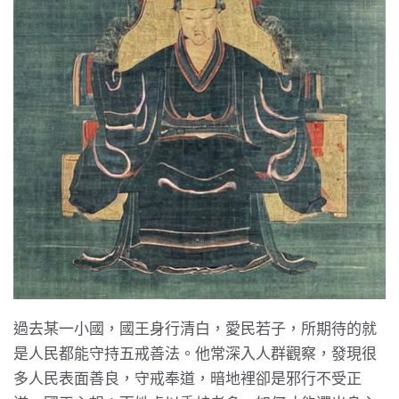
過去某一小國，國王身行清白，愛民若子，所期待的就
是人民都能守持五戒善法。他常深入人群觀察，發現很
多人民表面善良，守戒奉道，暗地裡卻是邪行不受正