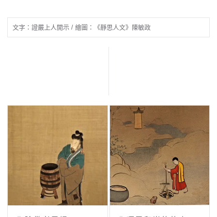
文字：證嚴上人開示 / 繪圖：《靜思人文》陳敏政