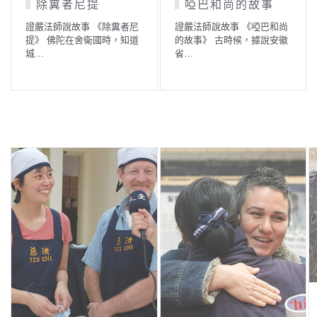
故事
女人與狼狗
晝執火把的修行
啞巴和尚
證嚴法師說故事 《女人與狼
證嚴法師說故事 《晝執
據說安徽
狗》 佛經裡有個小故事──
的修行人》 佛陀在世時
有…
會…