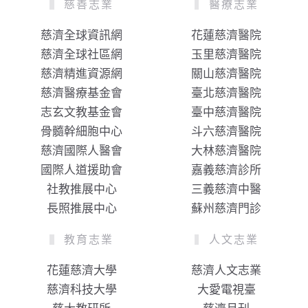
慈善志業
醫療志業
慈濟全球資訊網
花蓮慈濟醫院
慈濟全球社區網
玉里慈濟醫院
慈濟精進資源網
關山慈濟醫院
慈濟醫療基金會
臺北慈濟醫院
志玄文教基金會
臺中慈濟醫院
骨髓幹細胞中心
斗六慈濟醫院
慈濟國際人醫會
大林慈濟醫院
國際人道援助會
嘉義慈濟診所
社教推展中心
三義慈濟中醫
長照推展中心
蘇州慈濟門診
教育志業
人文志業
花蓮慈濟大學
慈濟人文志業
慈濟科技大學
大愛電視臺