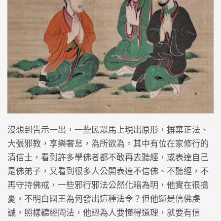
沒想到告示一出，一些民眾馬上現出原形，摒棄正法、
大張邪教，享樂奢怠，為所欲為。其中有位在家修行的
清信士，看到許多學佛者都不敢再去聽經，或表達自己
是佛弟子，又看到很多人公開表達不信佛、不聽經，不
再守持佛戒，一些邪行邪法公然化暗為明，他實在很擔
憂，不明白國王為何發出這種法令？但他還是信佛虔
誠，照樣聽經聞法，他認為人要懂得道理，就要有信