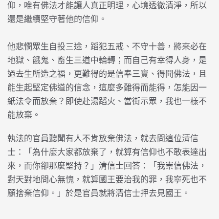
仰，唯有佛法才能讓人真正明理，心境透徹清淨，所以
還是繼續堅守著他的信仰。
他悲憫眾生自投三途，蹈犯五戒、不守十善，將來必在
地獄、餓鬼、畜生三道中輪轉；而自己有幸得人身，是
過去生所造之福，更難得的是信奉三寶、得聞佛法，且
能生起堅定佛道的信念，這麼多難得而能得，怎能因一
紙法令而放棄？即使赴湯蹈火、當街示眾，我也一樣不
能放棄。
執法的官員聽聞有人不肯放棄佛法，就去問這位清信
士：「為什麼大家都放棄了，就算有信仰也不敢表達出
來，而你卻那麼堅持？」清信士回答：「我崇信佛法，
對天對地問心無愧，就算國王要治我的罪，我寧死也不
願捨棄信仰。」於是官員就將清信士押去見國王。