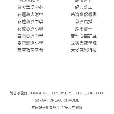
慈大教研所
慈濟月刊
慈大華語中心
經典雜誌
花蓮慈大附中
慈濟道侶叢書
花蓮慈濟中學
慈濟廣播
花蓮慈濟小學
靜思書軒
臺南慈濟中學
書軒心靈講座
臺南慈濟小學
立德天空學院
慈濟教育平台
大愛感恩科技
兼容瀏覽器 COMPATIBLE BROWSERS：EDGE, FIREFOX,
SAFARI, OPERA, CHROME
本網站適用於多平台/多尺寸瀏覽