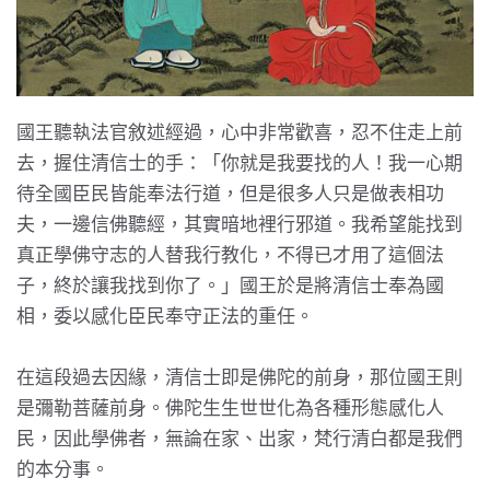
國王聽執法官敘述經過，心中非常歡喜，忍不住走上前
去，握住清信士的手：「你就是我要找的人！我一心期
待全國臣民皆能奉法行道，但是很多人只是做表相功
夫，一邊信佛聽經，其實暗地裡行邪道。我希望能找到
真正學佛守志的人替我行教化，不得已才用了這個法
子，終於讓我找到你了。」國王於是將清信士奉為國
相，委以感化臣民奉守正法的重任。
在這段過去因緣，清信士即是佛陀的前身，那位國王則
是彌勒菩薩前身。佛陀生生世世化為各種形態感化人
民，因此學佛者，無論在家、出家，梵行清白都是我們
的本分事。