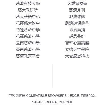
慈濟科技大學
大愛電視臺
慈大教研所
慈濟月刊
慈大華語中心
經典雜誌
花蓮慈大附中
慈濟道侶叢書
花蓮慈濟中學
慈濟廣播
花蓮慈濟小學
靜思書軒
臺南慈濟中學
書軒心靈講座
臺南慈濟小學
立德天空學院
慈濟教育平台
大愛感恩科技
兼容瀏覽器 COMPATIBLE BROWSERS：EDGE, FIREFOX,
SAFARI, OPERA, CHROME