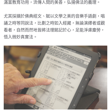
滿富教育功用，流傳人間的美善，弘揚佛法的義理。
尤其採擷於佛典經文、賦以文學之美的音樂手語劇，唱
誦之時等同說法，比劃之時如入經藏，無論演繹者或觀
看者，自然而然地皆將法理銘記於心，足能淨慮塵勞，
悟入微妙真實法。