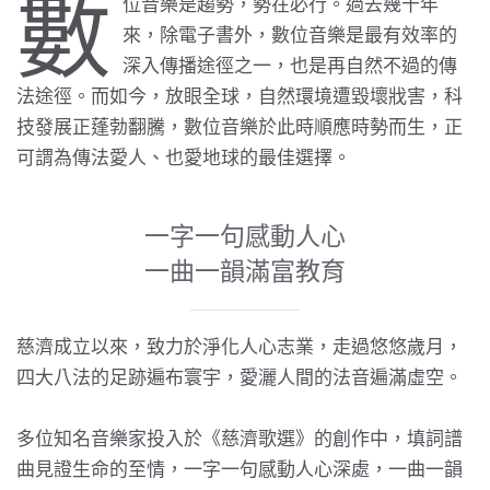
數
位音樂是趨勢，勢在必行。過去幾十年
來，除電子書外，數位音樂是最有效率的
深入傳播途徑之一，也是再自然不過的傳
法途徑。而如今，放眼全球，自然環境遭毀壞戕害，科
技發展正蓬勃翻騰，數位音樂於此時順應時勢而生，正
可謂為傳法愛人、也愛地球的最佳選擇。
一字一句感動人心
一曲一韻滿富教育
慈濟成立以來，致力於淨化人心志業，走過悠悠歲月，
四大八法的足跡遍布寰宇，愛灑人間的法音遍滿虛空。
多位知名音樂家投入於《慈濟歌選》的創作中，填詞譜
曲見證生命的至情，一字一句感動人心深處，一曲一韻