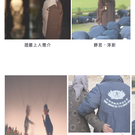
證嚴上人簡介
靜思．淨斯