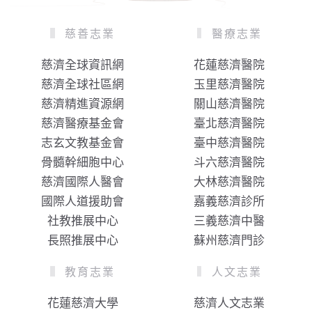
慈善志業
醫療志業
慈濟全球資訊網
花蓮慈濟醫院
慈濟全球社區網
玉里慈濟醫院
慈濟精進資源網
關山慈濟醫院
慈濟醫療基金會
臺北慈濟醫院
志玄文教基金會
臺中慈濟醫院
骨髓幹細胞中心
斗六慈濟醫院
慈濟國際人醫會
大林慈濟醫院
國際人道援助會
嘉義慈濟診所
社教推展中心
三義慈濟中醫
長照推展中心
蘇州慈濟門診
教育志業
人文志業
花蓮慈濟大學
慈濟人文志業