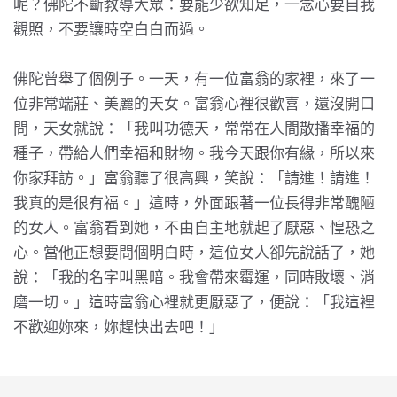
呢？佛陀不斷教導大眾：要能少欲知足，一念心要自我
觀照，不要讓時空白白而過。
佛陀曾舉了個例子。一天，有一位富翁的家裡，來了一
位非常端莊、美麗的天女。富翁心裡很歡喜，還沒開口
問，天女就說：「我叫功德天，常常在人間散播幸福的
種子，帶給人們幸福和財物。我今天跟你有緣，所以來
你家拜訪。」富翁聽了很高興，笑說：「請進！請進！
我真的是很有福。」這時，外面跟著一位長得非常醜陋
的女人。富翁看到她，不由自主地就起了厭惡、惶恐之
心。當他正想要問個明白時，這位女人卻先說話了，她
說：「我的名字叫黑暗。我會帶來霉運，同時敗壞、消
磨一切。」這時富翁心裡就更厭惡了，便說：「我這裡
不歡迎妳來，妳趕快出去吧！」