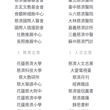
慈濟醫療基金會
臺北慈濟醫院
志玄文教基金會
臺中慈濟醫院
骨髓幹細胞中心
斗六慈濟醫院
慈濟國際人醫會
大林慈濟醫院
國際人道援助會
嘉義慈濟診所
社教推展中心
三義慈濟中醫
長照推展中心
蘇州慈濟門診
教育志業
人文志業
花蓮慈濟大學
慈濟人文志業
慈濟科技大學
大愛電視臺
慈大教研所
慈濟月刊
慈大華語中心
經典雜誌
花蓮慈大附中
慈濟道侶叢書
花蓮慈濟中學
慈濟廣播
花蓮慈濟小學
靜思書軒