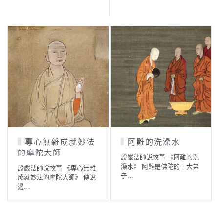
成就妙法
阿難的洗澡水
美女與醜女
證嚴法師說故事 《阿難的洗
證嚴法師說故事 《美
澡水》 阿難是佛陀的十大弟
女》 天地萬物，都是
《專心無雜
子…
中…
師》 傳說