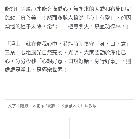
能夠化除瞋心才能充滿愛心，無所求的大愛和布施即是
慈悲「真善美」！然而多數人雖然「心中有愛」，卻因
煩惱的種子未除，常常「一把無明火，燒盡功德林。」
「淨土」就在你我心中，若能時時慎守「身、口、意」
三業，心地風光自然亮麗、光明。大家要勤於淨化己
心，分分秒秒「心想好意、口說好話、身行好事」，則
處處是淨土、是極樂世界！
文字：證嚴上人開示 / 繪圖：《靜思人文》陳敏政