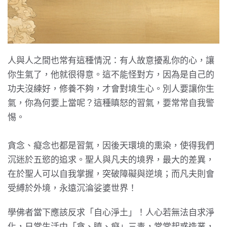
人與人之間也常有這種情況：有人故意擾亂你的心，讓
你生氣了，他就很得意。這不能怪對方，因為是自己的
功夫沒練好，修養不夠，才會對境生心。別人要讓你生
氣，你為何要上當呢？這種瞋怒的習氣，要常常自我警
惕。
貪念、癡念也都是習氣，因後天環境的熏染，使得我們
沉迷於五慾的追求。聖人與凡夫的境界，最大的差異，
在於聖人可以自我掌握，突破障礙與逆境；而凡夫則會
受縛於外境，永遠沉淪娑婆世界！
學佛者當下應該反求「自心淨土」！人心若無法自求淨
化，日常生活中「貪、瞋、癡」三毒，常常起惑造業，