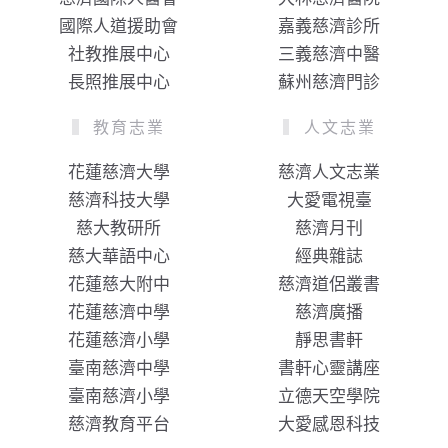
國際人道援助會
嘉義慈濟診所
社教推展中心
三義慈濟中醫
長照推展中心
蘇州慈濟門診
教育志業
人文志業
花蓮慈濟大學
慈濟人文志業
慈濟科技大學
大愛電視臺
慈大教研所
慈濟月刊
慈大華語中心
經典雜誌
花蓮慈大附中
慈濟道侶叢書
花蓮慈濟中學
慈濟廣播
花蓮慈濟小學
靜思書軒
臺南慈濟中學
書軒心靈講座
臺南慈濟小學
立德天空學院
慈濟教育平台
大愛感恩科技