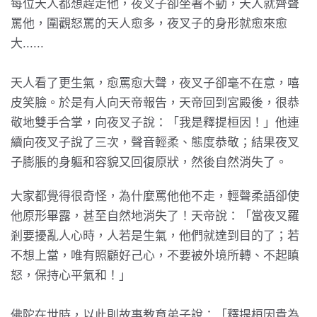
每位天人都想趕走他，夜叉子卻坐著不動，天人就齊聲
罵他，圍觀怒罵的天人愈多，夜叉子的身形就愈來愈
大......
天人看了更生氣，愈罵愈大聲，夜叉子卻毫不在意，嘻
皮笑臉。於是有人向天帝報告，天帝回到宮殿後，很恭
敬地雙手合掌，向夜叉子說：「我是釋提桓因！」他連
續向夜叉子說了三次，聲音輕柔、態度恭敬；結果夜叉
子膨脹的身軀和容貌又回復原狀，然後自然消失了。
大家都覺得很奇怪，為什麼罵他他不走，輕聲柔語卻使
他原形畢露，甚至自然地消失了！天帝說：「當夜叉羅
剎要擾亂人心時，人若是生氣，他們就達到目的了；若
不想上當，唯有照顧好己心，不要被外境所轉、不起瞋
怒，保持心平氣和！」
佛陀在世時，以此則故事教育弟子說：「釋提桓因貴為