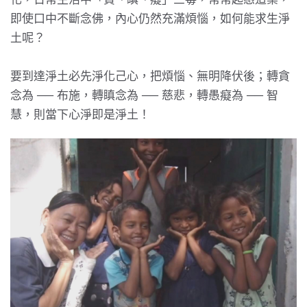
即使口中不斷念佛，內心仍然充滿煩惱，如何能求生淨
土呢？
要到達淨土必先淨化己心，把煩惱、無明降伏後；轉貪
念為 ── 布施，轉瞋念為 ── 慈悲，轉愚癡為 ── 智
慧，則當下心淨即是淨土！