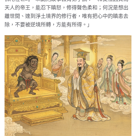
天人的帝王，能忍下瞋怒，修得聲色柔和；何況是想出
離世間、達到淨土境界的修行者，唯有把心中的瞋恚去
除，不要被逆境所轉，方能有所得。」