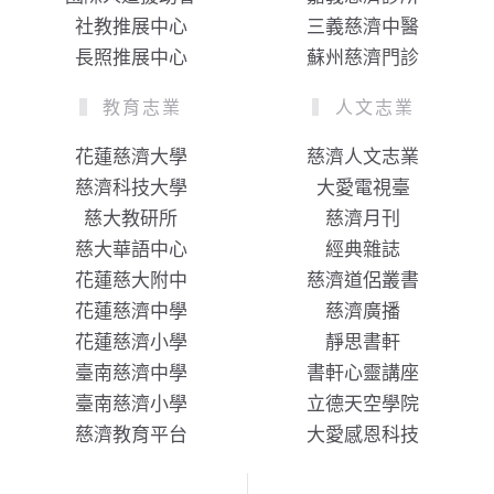
社教推展中心
三義慈濟中醫
長照推展中心
蘇州慈濟門診
教育志業
人文志業
花蓮慈濟大學
慈濟人文志業
慈濟科技大學
大愛電視臺
慈大教研所
慈濟月刊
慈大華語中心
經典雜誌
花蓮慈大附中
慈濟道侶叢書
花蓮慈濟中學
慈濟廣播
花蓮慈濟小學
靜思書軒
臺南慈濟中學
書軒心靈講座
臺南慈濟小學
立德天空學院
慈濟教育平台
大愛感恩科技