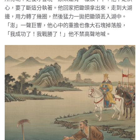
心，要了斷這分執著。他回家把鋤頭拿出來，走到大湖
邊，用力轉了幾圈，然後猛力一拋把鋤頭丟入湖中。
「澎」一聲巨響，他心中的重擔也像大石塊掉落般，
「我成功了！我戰勝了！」他不禁高聲地喊。