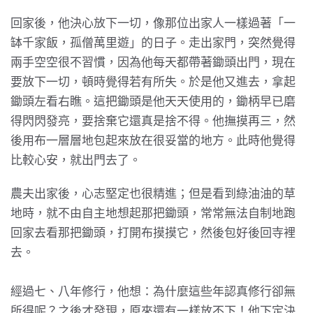
回家後，他決心放下一切，像那位出家人一樣過著「一
缽千家飯，孤僧萬里遊」的日子。走出家門，突然覺得
兩手空空很不習慣，因為他每天都帶著鋤頭出門，現在
要放下一切，頓時覺得若有所失。於是他又進去，拿起
鋤頭左看右瞧。這把鋤頭是他天天使用的，鋤柄早已磨
得閃閃發亮，要捨棄它還真是捨不得。他撫摸再三，然
後用布一層層地包起來放在很妥當的地方。此時他覺得
比較心安，就出門去了。
農夫出家後，心志堅定也很精進；但是看到綠油油的草
地時，就不由自主地想起那把鋤頭，常常無法自制地跑
回家去看那把鋤頭，打開布摸摸它，然後包好後回寺裡
去。
經過七、八年修行，他想：為什麼這些年認真修行卻無
所得呢？之後才發現，原來還有一樣放不下！他下定決