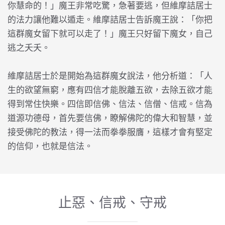
你慧命的！」魔王非常吃驚，急著要逃，但維摩詰居士
的法力讓他難以遁走。維摩詰居士告訴魔王說：「你把
這群魔女留下就可以走了！」魔王只好留下魔女，自己
逃之夭夭。
維摩詰居士於是開始為這群魔女說法，他分析道：「人
生的欲望無窮，應有四信才能脫離五欲，去除五欲才能
得到常住快樂。四信即信佛、信法、信僧、信戒。信為
道源功德母，首先要信佛，瞭解佛陀的偉大和智慧，並
接受佛陀的教法，得一法而拳拳服膺，這樣才會有堅定
的信仰，也就是信法。
止惡、信戒、守戒