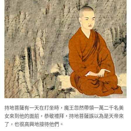
持地菩薩有一天在打坐時，魔王忽然帶領一萬二千名美
女來到他的面前，恭敬禮拜，持地菩薩誤以為是天帝來
了，也很高興地接待他們。