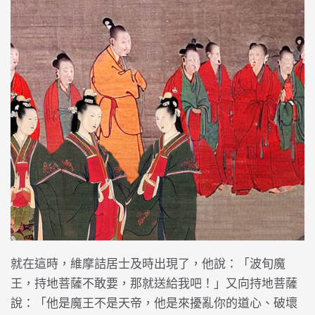
就在這時，維摩詰居士及時出現了，他說：「波旬魔
王，持地菩薩不敢要，那就送給我吧！」又向持地菩薩
說：「他是魔王不是天帝，他是來擾亂你的道心、破壞