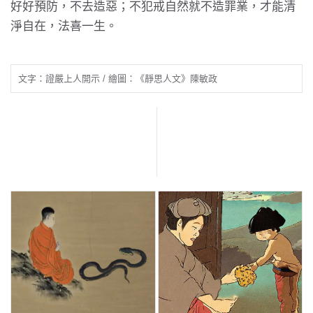
好好預防，不去造惡；不犯戒自然就不造罪業，才能清
淨自在，法喜一生。
文字：證嚴上人開示 / 繪圖：《靜思人文》陳敏政