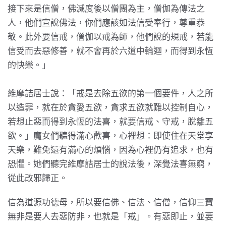
接下來是信僧，佛滅度後以僧團為主，僧伽為傳法之
人，他們宣說佛法，你們應該如法信受奉行，尊重恭
敬。此外要信戒，僧伽以戒為師，他們說的規戒，若能
信受而去惡修善，就不會再於六道中輪迴，而得到永恆
的快樂。」
維摩詰居士說：「戒是去除五欲的第一個要件，人之所
以造罪，就在於貪愛五欲，貪求五欲就難以控制自心，
若想止惡而得到永恆的法喜，就要信戒、守戒，脫離五
欲。」魔女們聽得滿心歡喜，心裡想：即使住在天堂享
天樂，難免還有滿心的煩惱，因為心裡仍有追求，也有
恐懼。她們聽完維摩詰居士的說法後，深覺法喜無窮，
從此改邪歸正。
信為道源功德母，所以要信佛、信法、信僧，信仰三寶
無非是要人去惡防非，也就是「戒」。有惡即止，並要