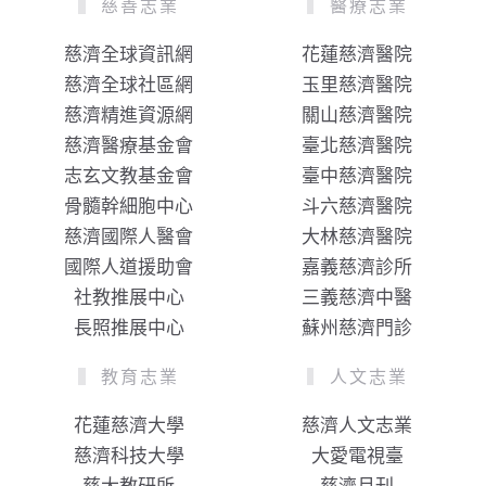
慈善志業
醫療志業
慈濟全球資訊網
花蓮慈濟醫院
慈濟全球社區網
玉里慈濟醫院
慈濟精進資源網
關山慈濟醫院
慈濟醫療基金會
臺北慈濟醫院
志玄文教基金會
臺中慈濟醫院
骨髓幹細胞中心
斗六慈濟醫院
慈濟國際人醫會
大林慈濟醫院
國際人道援助會
嘉義慈濟診所
社教推展中心
三義慈濟中醫
長照推展中心
蘇州慈濟門診
教育志業
人文志業
花蓮慈濟大學
慈濟人文志業
慈濟科技大學
大愛電視臺