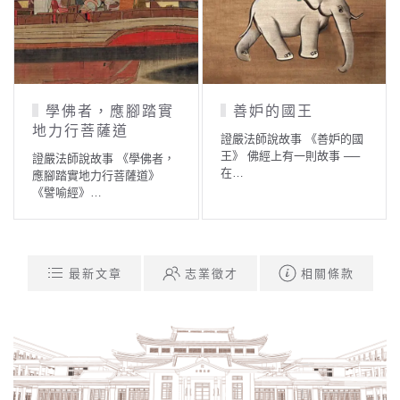
學佛者，應腳踏實
善妒的國王
地力行菩薩道
證嚴法師說故事 《善妒的國
王》 佛經上有一則故事 ──
證嚴法師說故事 《學佛者，
在…
應腳踏實地力行菩薩道》
《譬喻經》…
最新文章
志業徵才
相關條款