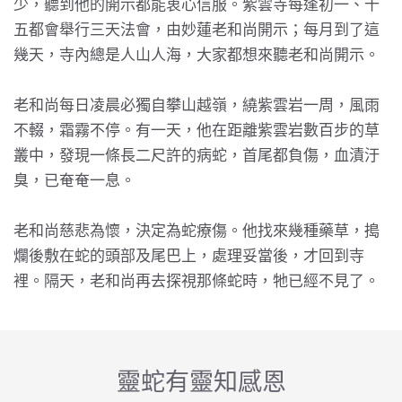
少，聽到他的開示都能衷心信服。紫雲寺每逢初一、十
五都會舉行三天法會，由妙蓮老和尚開示；每月到了這
幾天，寺內總是人山人海，大家都想來聽老和尚開示。
老和尚每日凌晨必獨自攀山越嶺，繞紫雲岩一周，風雨
不輟，霜霧不停。有一天，他在距離紫雲岩數百步的草
叢中，發現一條長二尺許的病蛇，首尾都負傷，血漬汙
臭，已奄奄一息。
老和尚慈悲為懷，決定為蛇療傷。他找來幾種藥草，搗
爛後敷在蛇的頭部及尾巴上，處理妥當後，才回到寺
裡。隔天，老和尚再去探視那條蛇時，牠已經不見了。
靈蛇有靈知感恩