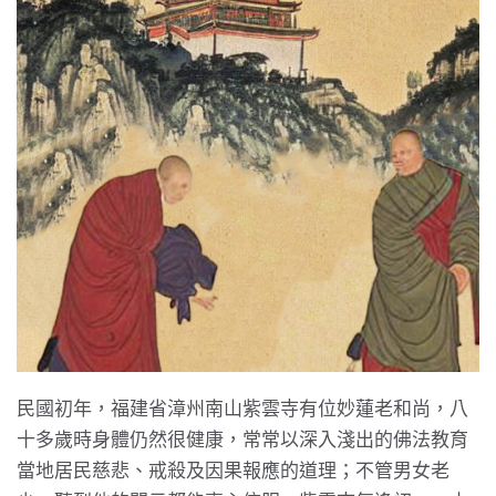
民國初年，福建省漳州南山紫雲寺有位妙蓮老和尚，八
十多歲時身體仍然很健康，常常以深入淺出的佛法教育
當地居民慈悲、戒殺及因果報應的道理；不管男女老