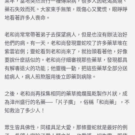
某年，當地突然流行一種傳染病，很多人因乾渴高燒、
藥石失效而死。大家束手無策，既傷心又驚慌，眼睜睜
地看著許多人喪命。
老和尚常常帶著弟子去探望病人，但是也沒有辦法治好
他們的病。有一天，老和尚發現靈蛇咬了許多藥草堆在
紫雲岩側；靈蛇看到老和尚來了，就抬頭看著他，好像
要說什麼話似的。老和尚仔細審視那些藥草，發現都具
有解毒退火的功能；他靈機一動，把這些藥草全部分送
給病人，病人煎熬服用後立即藥到病除。
之後，老和尚再採集相同的藥草搗爛風乾製作片狀，成
為漳州盛行的名藥──「片子癀」，俗稱「和尚藥」，不
知救治了多少人！
眾生皆具佛性，同樣具足大愛，那條靈蛇就是最好的例