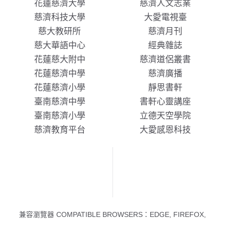
花蓮慈濟大學
慈濟人文志業
慈濟科技大學
大愛電視臺
慈大教研所
慈濟月刊
慈大華語中心
經典雜誌
花蓮慈大附中
慈濟道侶叢書
花蓮慈濟中學
慈濟廣播
花蓮慈濟小學
靜思書軒
臺南慈濟中學
書軒心靈講座
臺南慈濟小學
立德天空學院
慈濟教育平台
大愛感恩科技
兼容瀏覽器 COMPATIBLE BROWSERS：EDGE, FIREFOX,