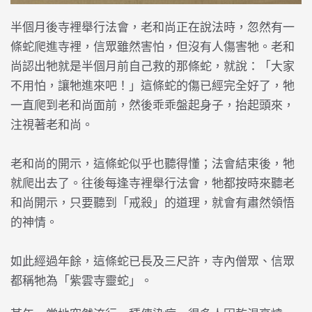
半個月後寺裡舉行法會，老和尚正在說法時，忽然有一
條蛇爬進寺裡，信眾雖然害怕，但沒有人傷害牠。老和
尚認出牠就是半個月前自己救的那條蛇，就說：「大家
不用怕，讓牠進來吧！」這條蛇的傷已經完全好了，牠
一直爬到老和尚面前，然後乖乖盤起身子，抬起頭來，
注視著老和尚。
老和尚的開示，這條蛇似乎也聽得懂；法會結束後，牠
就爬出去了。往後每逢寺裡舉行法會，牠都按時來聽老
和尚開示，只要聽到「戒殺」的道理，就會有肅然領悟
的神情。
如此經過年餘，這條蛇已長及三尺許，寺內僧眾、信眾
都稱牠為「紫雲寺靈蛇」。