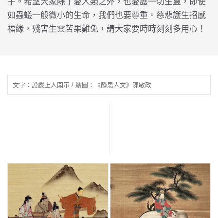
子。希望大家除了愛人類之外，也愛護一切生靈，即使
如蟲蟻一般微小的生命，我們也要尊重。慈悲護生招感
福緣，殘害生靈苦果難免，請大家要時時刻刻多用心！
文字：證嚴上人開示 / 繪圖：《靜思人文》陳敏政