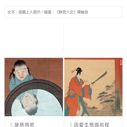
文字：證嚴上人開示 / 繪圖：《靜思人文》陳敏政
愛生恨毀前程
「不飲酒戒」的由
為短命