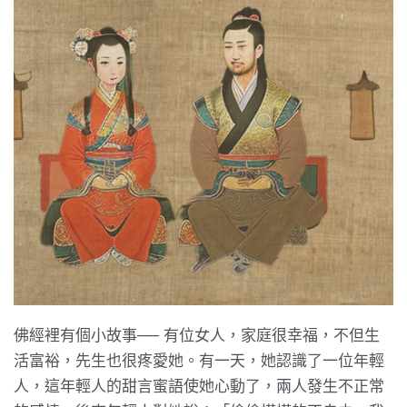
佛經裡有個小故事── 有位女人，家庭很幸福，不但生
活富裕，先生也很疼愛她。有一天，她認識了一位年輕
人，這年輕人的甜言蜜語使她心動了，兩人發生不正常