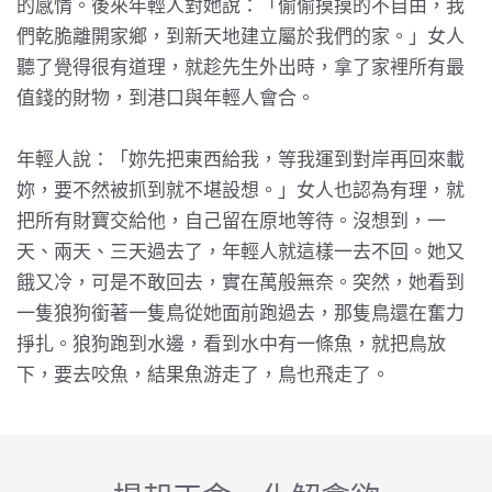
的感情。後來年輕人對她說：「偷偷摸摸的不自由，我
們乾脆離開家鄉，到新天地建立屬於我們的家。」女人
聽了覺得很有道理，就趁先生外出時，拿了家裡所有最
值錢的財物，到港口與年輕人會合。
年輕人說：「妳先把東西給我，等我運到對岸再回來載
妳，要不然被抓到就不堪設想。」女人也認為有理，就
把所有財寶交給他，自己留在原地等待。沒想到，一
天、兩天、三天過去了，年輕人就這樣一去不回。她又
餓又冷，可是不敢回去，實在萬般無奈。突然，她看到
一隻狼狗銜著一隻鳥從她面前跑過去，那隻鳥還在奮力
掙扎。狼狗跑到水邊，看到水中有一條魚，就把鳥放
下，要去咬魚，結果魚游走了，鳥也飛走了。