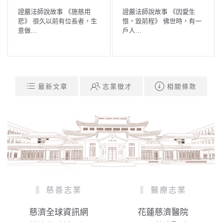
來
師說故事 《因愛生
證嚴法師說
前程》 佛世時，有一
童求延壽》
證嚴法師說故事 《「不飲酒
子…
戒」的由來》 學佛要懂得把
握…
最新文章
志業徵才
相關條款
慈善志業
醫療志業
慈濟全球資訊網
花蓮慈濟醫院