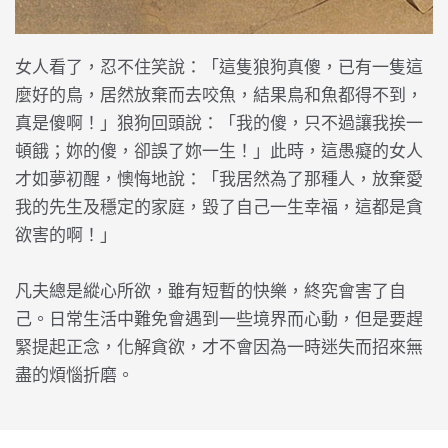
女人看了，忍不住笑說：「這隻狼狗真傻，已有一隻這
麼好的鳥，居然放棄而去咬魚，結果鳥和魚都得不到，
真是傻啊！」狼狗回頭說：「我的傻，只不過讓我挨一
頓餓；妳的傻，卻誤了妳一生！」此時，這愚癡的女人
才如夢初醒，懊悔地說：「我居然為了那種人，放棄愛
我的先生及穩定的家庭，毀了自己一生幸福，這都是貪
欲害的啊！」
凡夫總是縱心所欲，雖有短暫的快樂，終究會害了自
己。日常生活中難免會遇到一些境界而心動，但是要趕
緊提起正念，化解貪欲，才不會因為一時迷失而招來無
盡的煩惱折磨。