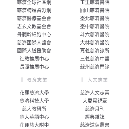
慈濟全球社區網
玉里慈濟醫院
慈濟精進資源網
關山慈濟醫院
慈濟醫療基金會
臺北慈濟醫院
志玄文教基金會
臺中慈濟醫院
骨髓幹細胞中心
斗六慈濟醫院
慈濟國際人醫會
大林慈濟醫院
國際人道援助會
嘉義慈濟診所
社教推展中心
三義慈濟中醫
長照推展中心
蘇州慈濟門診
教育志業
人文志業
花蓮慈濟大學
慈濟人文志業
慈濟科技大學
大愛電視臺
慈大教研所
慈濟月刊
慈大華語中心
經典雜誌
花蓮慈大附中
慈濟道侶叢書