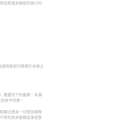
用該密碼及帳號所進行的
除證明係因可歸責於本報之
。
）應盡到下列義務：未滿
是否給予同意。
相關法規及一切使用網際
不得利用本服務從事侵害