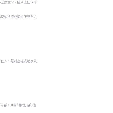
不法之文字、圖片或任何形
違反依法律或契約所應負之
害他人智慧財產權或違反法
或內容，且無須個別通知會