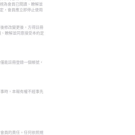
視為會員已閱讀、瞭解並
定，會員應立即停止使用
其後修改變更後，方得註冊
讀、瞭解並同意接受本約定
員僅能註冊登錄一個帳號，
情事時，本報有權不經事先
是會員的責任。任何依照規