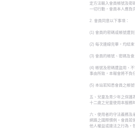
定方法輸入會員帳號及密
一切行動，會員本人應負
2. 會員同意以下事項：
(1) 會員的密碼或帳號
(2) 每次連線完畢，均結
(3) 會員的帳號、密碼
(4) 帳號及密碼遭盜用
事由所致，本報會將不負
(5) 本站若知悉會員之
五、兒童及青少年之保護
十二歲之兒童使用本服務
六、使用者的守法義務及
網路之國際慣例。會員若
他人權益或違法之行為，