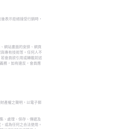
息後表示拒絕接受行銷時，
構、網站畫面的安排、網頁
密與專有技術等。任何人不
 若會員欲引用或轉載前述
義務，如有違反，會員應
慧財產權之聲明，以電子郵
集、處理、保存、傳遞及
究，或為任何之合法使用。