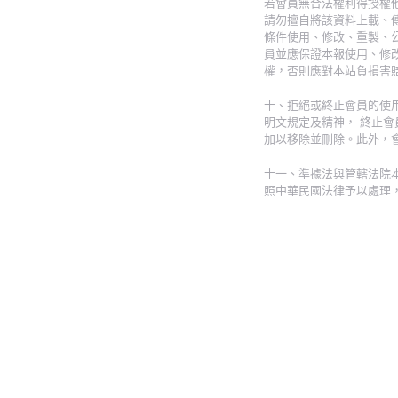
若會員無合法權利得授權
請勿擅自將該資料上載、
條件使用、修改、重製、
員並應保證本報使用、修
權，否則應對本站負損害
十、拒絕或終止會員的使
明文規定及精神， 終止
加以移除並刪除。此外，
十一、準據法與管轄法院
照中華民國法律予以處理