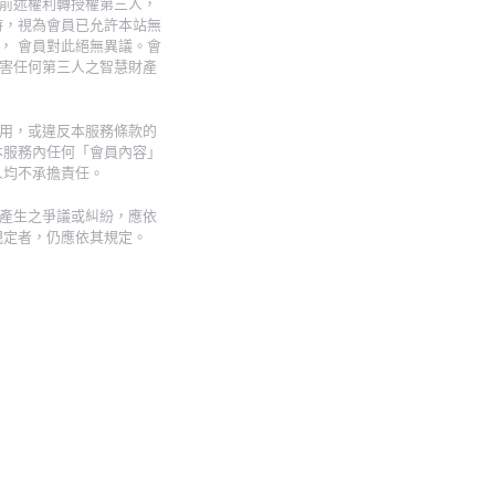
前述權利轉授權第三人，
時，視為會員已允許本站無
， 會員對此絕無異議。會
害任何第三人之智慧財產
用，或違反本服務條款的
本服務內任何「會員內容」
人均不承擔責任。
產生之爭議或糾紛，應依
規定者，仍應依其規定。