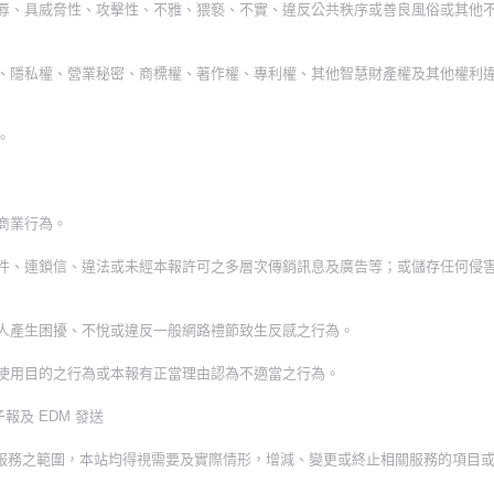
侮辱、具威脅性、攻擊性、不雅、猥褻、不實、違反公共秩序或善良風俗或其他
譽、隱私權、營業秘密、商標權、著作權、專利權、其他智慧財產權及其他權利
。
商業行為。
郵件、連鎖信、違法或未經本報許可之多層次傳銷訊息及廣告等；或儲存任何侵
三人產生困擾、不悅或違反一般網路禮節致生反感之行為。
的使用目的之行為或本報有正當理由認為不適當之行為。
報及 EDM 發送
供本服務之範圍，本站均得視需要及實際情形，增減、變更或終止相關服務的項目