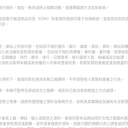
際執行情形，增加、修改或終止相關活動，並選擇最適方式告知會員。
期發送電子報或商品訊息（EDM）至會員所登錄的電子信箱帳號。當會員收到訊
訊息。
或程式、網站上所有內容，包括但不限於著作、圖片、檔案、資訊、資料、網站架
利人依法擁有其智慧財產權， 包括但不限於商標權、專利權、著作權、營業秘
、公開播送、改作、散布、發行、公開發表、進行還原工程、解編或反向組譯。
必須依法取得本報或其他權利人的事前書面同意，尊重智慧財產權是會員應盡的
權之原則下，會員同意在使用本報之服務時，不作侵害他人智慧財產權之行為。
情事，本報可暫停全部或部分之服務，或逕自已取消會員帳號之方式處理。
權遭侵害之情事，請將所遭侵權之情形及聯絡方式，並附具真實陳述及擁有合法智
於會員上載、傳送、輸入或提供之資料，會員同意本站網站得於合理之範圍內蒐
使用者其他資訊或服務、或作成會員統計資料、或進行關於網路行為之調查或研