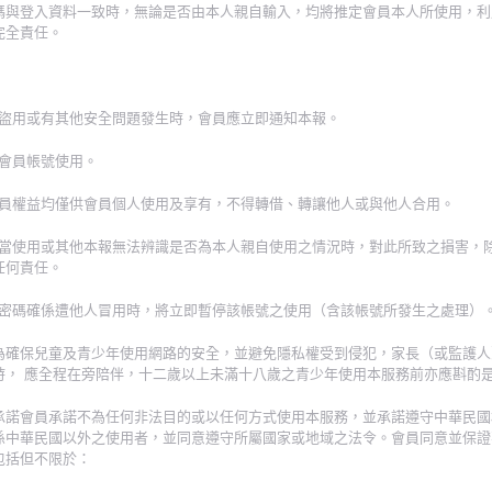
碼與登入資料一致時，無論是否由本人親自輸入，均將推定會員本人所使用，利
完全責任。
遭到盜用或有其他安全問題發生時，會員應立即通知本報。
束會員帳號使用。
及會員權益均僅供會員個人使用及享有，不得轉借、轉讓他人或與他人合用。
、不當使用或其他本報無法辨識是否為本人親自使用之情況時，對此所致之損害，
任何責任。
帳號密碼確係遭他人冒用時，將立即暫停該帳號之使用（含該帳號所發生之處理）
為確保兒童及青少年使用網路的安全，並避免隱私權受到侵犯，家長（或監護人
時， 應全程在旁陪伴，十二歲以上未滿十八歲之青少年使用本服務前亦應斟酌
承諾會員承諾不為任何非法目的或以任何方式使用本服務，並承諾遵守中華民國
係中華民國以外之使用者，並同意遵守所屬國家或地域之法令。會員同意並保證
包括但不限於：