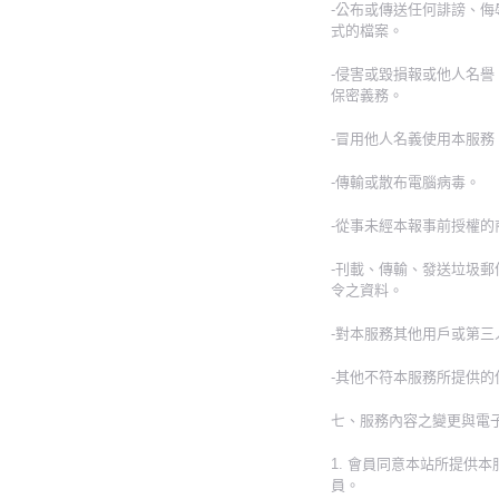
-公布或傳送任何誹謗、
式的檔案。
-侵害或毀損報或他人名
保密義務。
-冒用他人名義使用本服務
-傳輸或散布電腦病毒。
-從事未經本報事前授權的
-刊載、傳輸、發送垃圾
令之資料。
-對本服務其他用戶或第
-其他不符本服務所提供
七、服務內容之變更與電子
1. 會員同意本站所提
員。