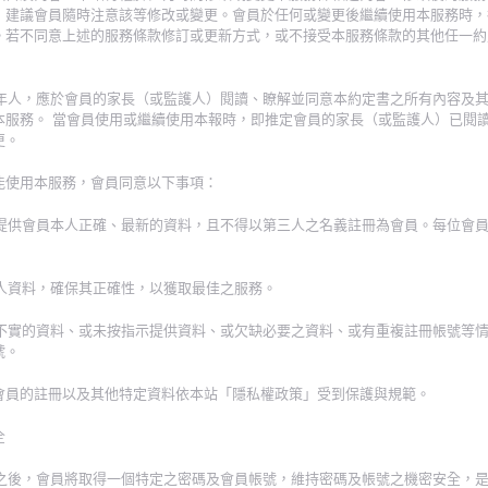
，建議會員隨時注意該等修改或變更。會員於任何或變更後繼續使用本服務時，
。若不同意上述的服務條款修訂或更新方式，或不接受本服務條款的其他任一約
之成年人，應於會員的家長（或監護人）閱讀、瞭解並同意本約定書之所有內容及
本服務。 當會員使用或繼續使用本報時，即推定會員的家長（或監護人）已閱
更。
能使用本服務，會員同意以下事項：
提示提供會員本人正確、最新的資料，且不得以第三人之名義註冊為會員。每位會
個人資料，確保其正確性，以獲取最佳之服務。
誤或不實的資料、或未按指示提供資料、或欠缺必要之資料、或有重複註冊帳號等
號。
會員的註冊以及其他特定資料依本站「隱私權政策」受到保護與規範。
全
程序之後，會員將取得一個特定之密碼及會員帳號，維持密碼及帳號之機密安全，