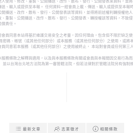
他人使用、修改、重製、公開播送、改作、散布、發行、公開發表某資料，並將
傳送、輸入或提供至本報。 任何資料一經會員上載、傳送、輸入或提供至本報
公開播送、改作、散布、發行、公開發表該等資料，並得將前述權利轉授權他人
改、重製、公開播送、改作、散布、發行、公開發表、轉授權該等資料，不致侵
賠償責任。
用會員同意本站得基於維護交易安全之考量，因任何理由，包含但不限於缺乏使
會員密碼、帳號（或其他任何部分）或本服務（或其他任何部分）之使用，或將
會員同意若本服務（或其他任何部分）之使用被終止， 本站對會員或任何第三
本服務條款之解釋與適用，以及與本服務條款有關或會員與本報間因交易行為而
， 並以台灣台北地方法院為第一審管轄法院，但若法律對於管轄法院另有強制
最新文章
志業徵才
相關條款