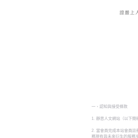
證嚴上
Skip to main content
一、認知與接受條款
1. 靜思人文網站（以下
2. 當會員完成本站會
務現有與未來衍生的服務