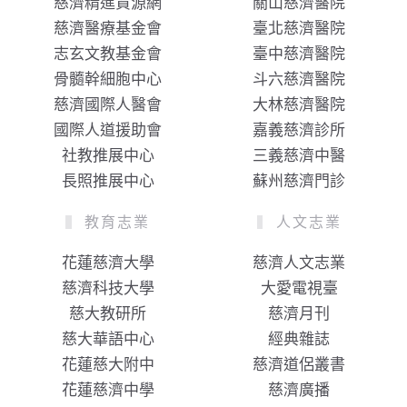
慈濟精進資源網
關山慈濟醫院
慈濟醫療基金會
臺北慈濟醫院
志玄文教基金會
臺中慈濟醫院
骨髓幹細胞中心
斗六慈濟醫院
慈濟國際人醫會
大林慈濟醫院
國際人道援助會
嘉義慈濟診所
社教推展中心
三義慈濟中醫
長照推展中心
蘇州慈濟門診
教育志業
人文志業
花蓮慈濟大學
慈濟人文志業
慈濟科技大學
大愛電視臺
慈大教研所
慈濟月刊
慈大華語中心
經典雜誌
花蓮慈大附中
慈濟道侶叢書
花蓮慈濟中學
慈濟廣播