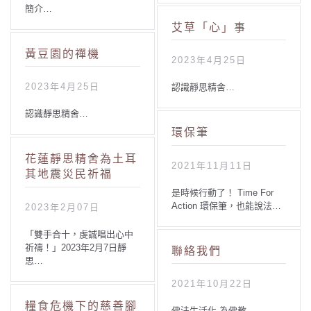
簡介…
艾草「心」事
黃豆園的禪機
2023年4月25日
2023年4月25日
認識靜思精舍…
認識靜思精舍…
環保筆
花蓮靜思精舍為土耳
2021年11月11日
其地震災民祈福
是時候行動了！ Time For
Action 環保筆，也能說法…
2023年2月07日
「雙手合十，虔誠唱出心中
祈禱！」2023年2月7日靜
聯絡我們
思…
2021年10月22日
糧食危機下的慈善腳
佛法生活化 為佛教…