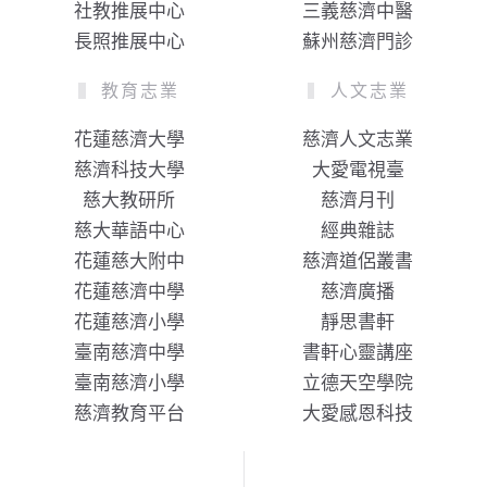
社教推展中心
三義慈濟中醫
長照推展中心
蘇州慈濟門診
教育志業
人文志業
花蓮慈濟大學
慈濟人文志業
慈濟科技大學
大愛電視臺
慈大教研所
慈濟月刊
慈大華語中心
經典雜誌
花蓮慈大附中
慈濟道侶叢書
花蓮慈濟中學
慈濟廣播
花蓮慈濟小學
靜思書軒
臺南慈濟中學
書軒心靈講座
臺南慈濟小學
立德天空學院
慈濟教育平台
大愛感恩科技