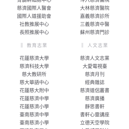
骨髓幹細胞中心
斗六慈濟醫院
慈濟國際人醫會
大林慈濟醫院
國際人道援助會
嘉義慈濟診所
社教推展中心
三義慈濟中醫
長照推展中心
蘇州慈濟門診
教育志業
人文志業
花蓮慈濟大學
慈濟人文志業
慈濟科技大學
大愛電視臺
慈大教研所
慈濟月刊
慈大華語中心
經典雜誌
花蓮慈大附中
慈濟道侶叢書
花蓮慈濟中學
慈濟廣播
花蓮慈濟小學
靜思書軒
臺南慈濟中學
書軒心靈講座
臺南慈濟小學
立德天空學院