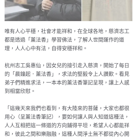
唯有人心平穩，社會才能祥和，在全球各地，慈濟志工
都是透過「薰法香」學習佛法，了解人世間運作的道
理，人人心中有法，自得安穩祥和。
杭州志工吳惠仙，因女兒的接引走入慈濟，開始了每日
的「晨鐘起．薰法香」，求法的堅毅令上人讚歎。看見
弟子們精進求法，一本本的薰法香筆記呈現，讓上人感
到相當欣慰。
「這幾天來我們也看到，有大陸來的菩薩，大家也都很
用心（呈薰法香筆記），要如何讓人與人知道這種法，
人人互相把這一條道的方向鋪得平坦，希望人心都能祥
和，彼此之間和樂融融，這種人間淨土無不都從內心開