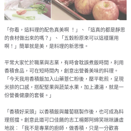
「你看，這料理的配色真美啊 ！」、「這真的都是靜思
的食材做出來的嗎？」、「五穀粉原來可以這樣運用
啊！」簡單就是美，是料理的新思惟。
平常大家忙於職業與志業，有時會耽誤煮飯時間，利用
香積食品，可在短時間內，創意出營養美味的料理。
「今天我用
香積飯
加入山藥薏仁粉後，壓平乾煎，呈現
米排的口感，搭配堅果與蔬菜水果，加上濃湯，就是一
份營養健康的套餐。」
「香積好采頭」以香積飯與蘿蔔糕製作後，也可成為料
理搭擋。創意此道可口佳餚的志工楊鄭阿綿笑咪咪謙虛
地說︰「我不是專業的廚師，做香積，只是一分歡喜