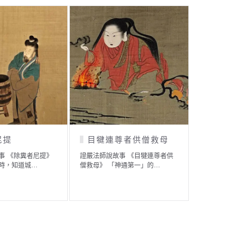
目犍連尊者供僧救母
學佛者，應腳
行菩薩道
提》
證嚴法師說故事 《目犍連尊者供
僧救母》 「神通第一」的…
證嚴法師說故事 《學
踏實地力行菩薩道》 
…