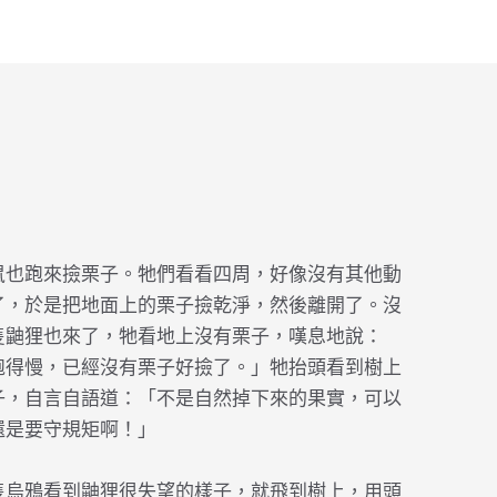
鼠也跑來撿栗子。牠們看看四周，好像沒有其他動
了，於是把地面上的栗子撿乾淨，然後離開了。沒
隻鼬狸也來了，牠看地上沒有栗子，嘆息地說：
跑得慢，已經沒有栗子好撿了。」牠抬頭看到樹上
子，自言自語道：「不是自然掉下來的果實，可以
還是要守規矩啊！」
隻烏鴉看到鼬狸很失望的樣子，就飛到樹上，用頭