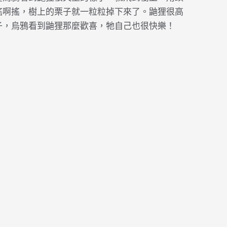
搖啊搖，樹上的栗子就一粒粒掉下來了。鼬狸很高
子，烏鴉看到鼬狸那麼歡喜，牠自己也很快樂！