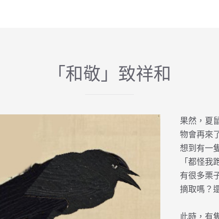
「和敬」致祥和
果然，夏
物會再來
想到有一
「都怪我
有很多栗
摘取嗎？
此時，有