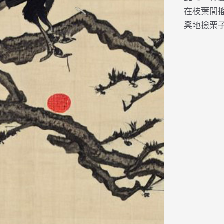
在枝葉間
興地撿栗