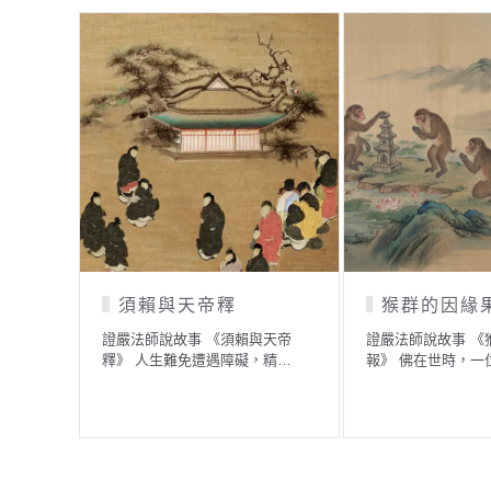
須賴與天帝釋
猴群的因緣果報
證嚴法師說故事 《須賴與天帝
證嚴法師說故事 《猴群的因緣果
釋》 人生難免遭遇障礙，精…
報》 佛在世時，一位弟子…