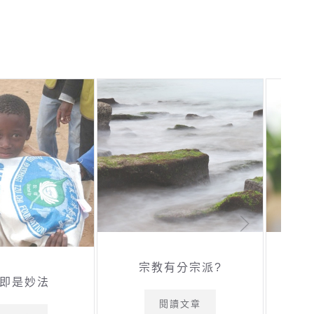
宗教有分宗派?
即是妙法
閱讀文章