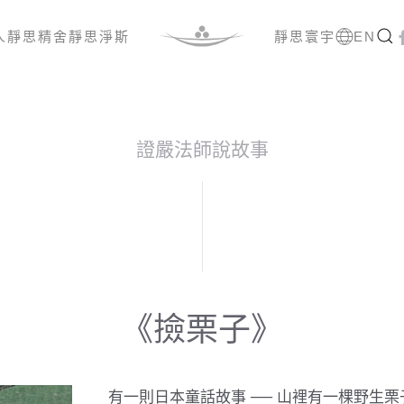
人
靜思精舍
靜思淨斯
靜思寰宇
EN
證嚴法師說故事
《撿栗子》
有一則日本童話故事 ── 山裡有一棵野生