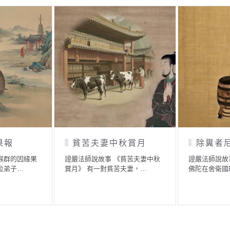
貧苦夫妻中秋賞月
除糞者尼提
證嚴法師說故事 《貧苦夫妻中秋
證嚴法師說故事 《除糞者尼
賞月》 有一對貧苦夫妻，…
佛陀在舍衛國時，知道城…