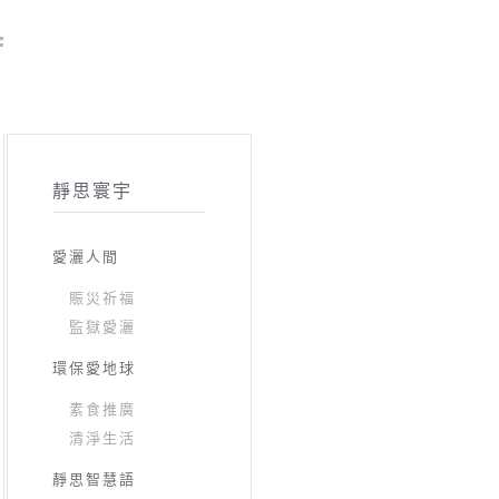
靜思寰宇
愛灑人間
賑災祈福
監獄愛灑
環保愛地球
素食推廣
清淨生活
靜思智慧語