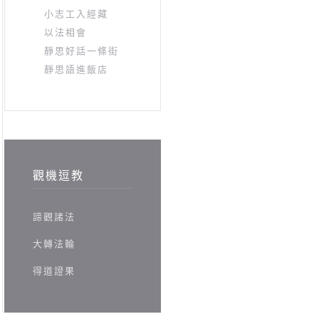
小志工入經藏
以法相會
靜思好話一條街
靜思語進飯店
觀機逗教
諦觀諸法
大轉法輪
得道證果