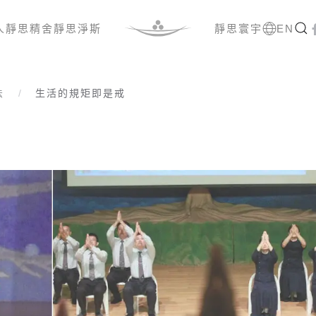
人
靜思精舍
靜思淨斯
靜思寰宇
EN
法
生活的規矩即是戒