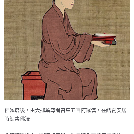
佛滅度後，由大迦葉尊者召集五百阿羅漢，在結夏安居
時結集佛法。