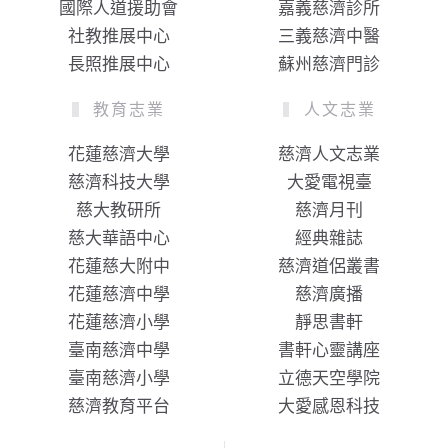
國際人道援助會
嘉義慈濟診所
社教推展中心
三義慈濟中醫
長照推展中心
蘇州慈濟門診
教育志業
人文志業
花蓮慈濟大學
慈濟人文志業
慈濟科技大學
大愛電視臺
慈大教研所
慈濟月刊
慈大華語中心
經典雜誌
花蓮慈大附中
慈濟道侶叢書
花蓮慈濟中學
慈濟廣播
花蓮慈濟小學
靜思書軒
臺南慈濟中學
書軒心靈講座
臺南慈濟小學
立德天空學院
慈濟教育平台
大愛感恩科技