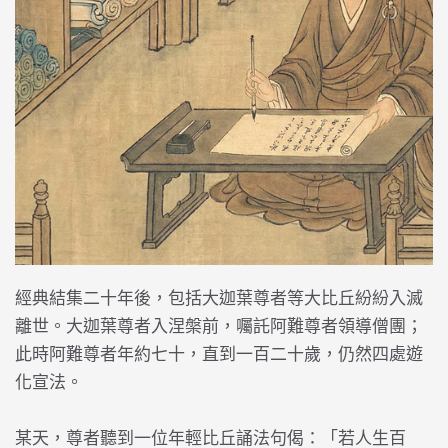
經典結集二十年後，包括大迦葉尊者等大比丘紛紛入滅
離世。大迦葉尊者入涅槃前，囑託阿難尊者領導僧團；
此時阿難尊者年約七十，直到一百二十歲，仍然四處遊
化宣法。
某天，尊者聽到一位年輕比丘誦法句偈：「若人生百