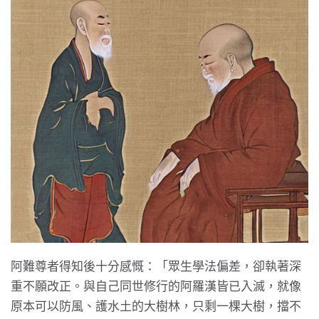
阿難尊者得知後十分感慨：「眾生學法偏差，卻執著深
重不願改正。與自己同世修行的阿羅漢皆已入滅，就像
原本可以防風、護水土的大樹林，只剩一棵大樹，擋不