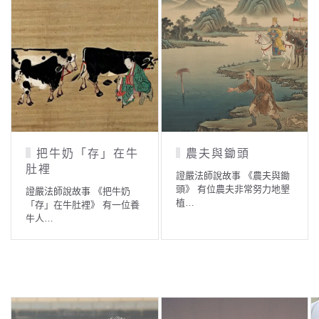
把牛奶「存」在牛
農夫與鋤頭
肚裡
證嚴法師說故事 《農夫與鋤
頭》 有位農夫非常努力地墾
證嚴法師說故事 《把牛奶
植…
「存」在牛肚裡》 有一位養
牛人…