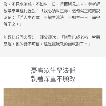
歲，不見水潦鶴，不如生一日，得而睹見之。」尊者趕
緊喚來年輕比丘說：「我必須糾正你，這句偈正確的說
法是：『若人生百歲，不解生滅法，不如生一日，而得
解了之。』」
年輕比丘回去稟告，師父卻說：「阿難已經老朽，智慧
衰退，他的話不可信，還是照我教的誦就對了。」
憂慮眾生學法偏
執著深重不願改