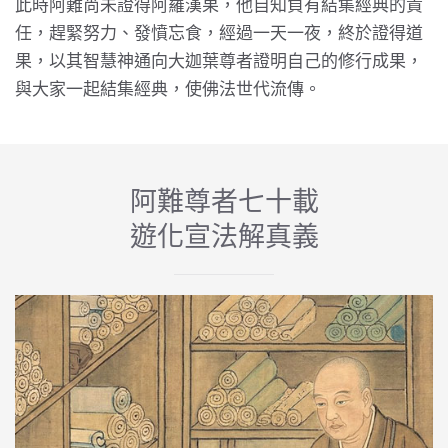
此時阿難尚未證得阿羅漢果，他自知負有結集經典的責
任，趕緊努力、發憤忘食，經過一天一夜，終於證得道
果，以其智慧神通向大迦葉尊者證明自己的修行成果，
與大家一起結集經典，使佛法世代流傳。
阿難尊者七十載
遊化宣法解真義