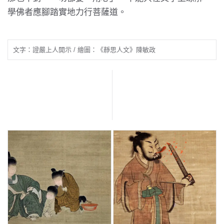
學佛者應腳踏實地力行菩薩道。
文字：證嚴上人開示 / 繪圖：《靜思人文》陳敏政