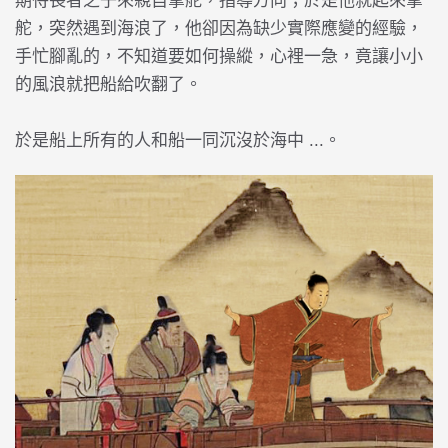
期待長者之子來親自掌舵，指導方向；於是他就起來掌
舵，突然遇到海浪了，他卻因為缺少實際應變的經驗，
手忙腳亂的，不知道要如何操縱，心裡一急，竟讓小小
的風浪就把船給吹翻了。
於是船上所有的人和船一同沉沒於海中 ...。