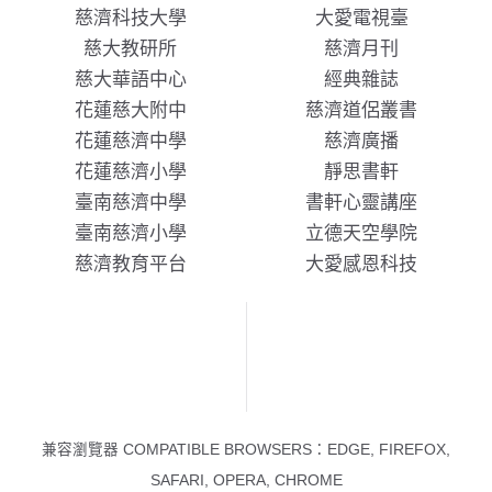
慈濟科技大學
大愛電視臺
慈大教研所
慈濟月刊
慈大華語中心
經典雜誌
花蓮慈大附中
慈濟道侶叢書
花蓮慈濟中學
慈濟廣播
花蓮慈濟小學
靜思書軒
臺南慈濟中學
書軒心靈講座
臺南慈濟小學
立德天空學院
慈濟教育平台
大愛感恩科技
兼容瀏覽器 COMPATIBLE BROWSERS：EDGE, FIREFOX,
SAFARI, OPERA, CHROME