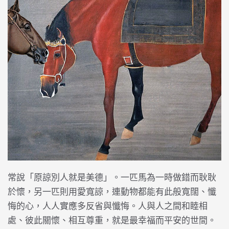
常說「原諒別人就是美德」。一匹馬為一時做錯而耿耿
於懷，另一匹則用愛寬諒，連動物都能有此般寬闊、懺
悔的心，人人實應多反省與懺悔。人與人之間和睦相
處、彼此關懷、相互尊重，就是最幸福而平安的世間。