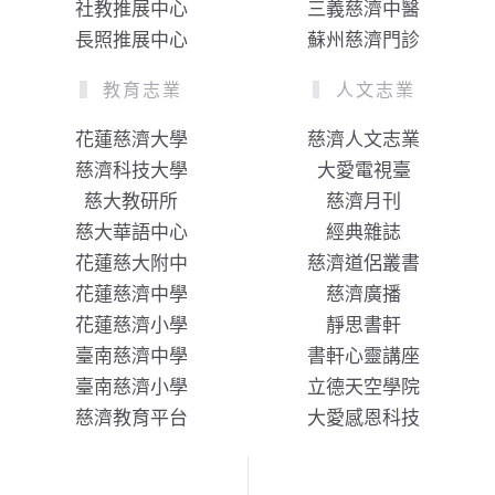
社教推展中心
三義慈濟中醫
長照推展中心
蘇州慈濟門診
教育志業
人文志業
花蓮慈濟大學
慈濟人文志業
慈濟科技大學
大愛電視臺
慈大教研所
慈濟月刊
慈大華語中心
經典雜誌
花蓮慈大附中
慈濟道侶叢書
花蓮慈濟中學
慈濟廣播
花蓮慈濟小學
靜思書軒
臺南慈濟中學
書軒心靈講座
臺南慈濟小學
立德天空學院
慈濟教育平台
大愛感恩科技