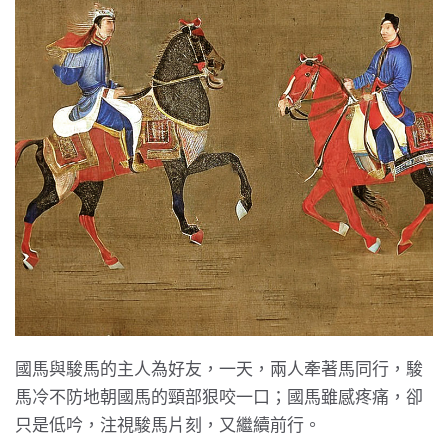
國馬與駿馬的主人為好友，一天，兩人牽著馬同行，駿
馬冷不防地朝國馬的頸部狠咬一口；國馬雖感疼痛，卻
只是低吟，注視駿馬片刻，又繼續前行。