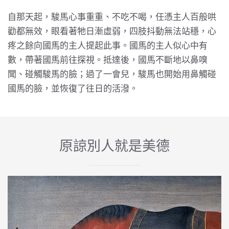
自那天起，駿馬心事重重、不吃不喝，任憑主人百般哄
勸都無效，眼看著牠日漸虛弱，四肢抖動無法站穩，心
疼之餘向國馬的主人提起此事。國馬的主人似心中有
數，帶著國馬前往探視。抵達後，國馬不斷地以鼻嗅
聞、碰觸駿馬的臉；過了一會兒，駿馬也開始用鼻觸碰
國馬的臉，並恢復了往日的活潑。
原諒別人就是美德