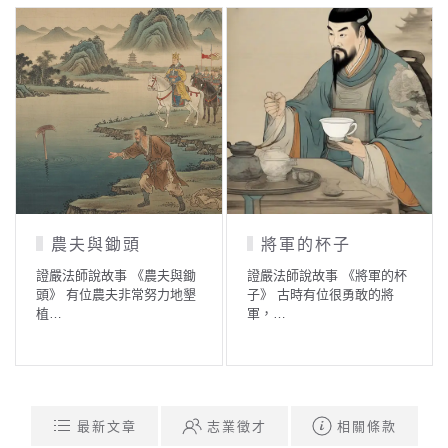
農夫與鋤頭
將軍的杯子
證嚴法師說故事 《農夫與鋤
證嚴法師說故事 《將軍的杯
頭》 有位農夫非常努力地墾
子》 古時有位很勇敢的將
植…
軍，…
最新文章
志業徵才
相關條款