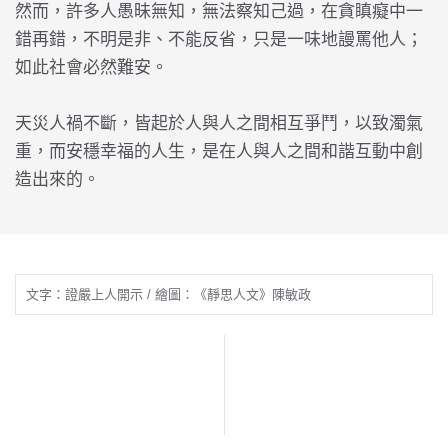
然而，許多人愚昧無知，無法察知己過，在貪瞋癡中一
錯再錯，不明是非、不能反省，只是一味地謾罵他人；
如此社會必然難安。
天災人禍不斷，皆起於人與人之間相互爭鬥，以致濁氣
重，而安穩幸福的人生，是在人與人之間和諧互動中創
造出來的。
文字：證嚴上人開示 / 繪圖：《靜思人文》陳敏政