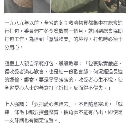
一九八九年以前，全省的冬令救濟物資都集中在總會進
行打包，委員們在冬令發放前一個月，就回到總會協助
打包工作，為達到「意誠物美」的境界，打包時必須十
分用心。
證嚴上人親自示範打包、殷殷教導：「包裹紮實嚴謹，
讓收受者滿心歡喜，也是結一份歡喜緣。何況經過長遠
的運輸、郵寄，要是零零落落的，收受者心生不悅，使
全省愛心人士的善意打了折扣，反而得不償失。」
上人強調：「要把愛心包進去」，不是隨意塞填，「就
連一條毛巾都要摺疊整齊，摺角處不能有凸出，即使是
一支牙刷也有固定位置。」