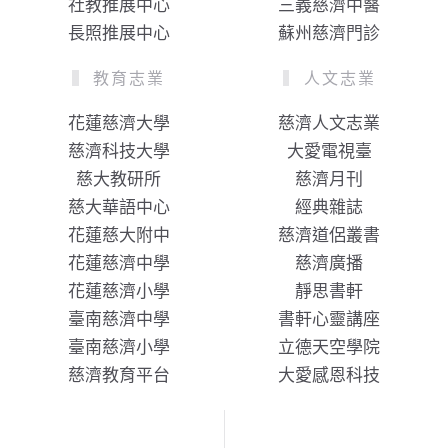
社教推展中心
三義慈濟中醫
長照推展中心
蘇州慈濟門診
教育志業
人文志業
花蓮慈濟大學
慈濟人文志業
慈濟科技大學
大愛電視臺
慈大教研所
慈濟月刊
慈大華語中心
經典雜誌
花蓮慈大附中
慈濟道侶叢書
花蓮慈濟中學
慈濟廣播
花蓮慈濟小學
靜思書軒
臺南慈濟中學
書軒心靈講座
臺南慈濟小學
立德天空學院
慈濟教育平台
大愛感恩科技