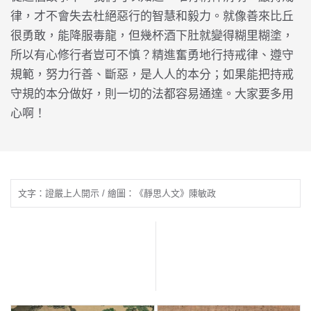
律，才不會失去杜絕惡行的智慧和毅力。就像善來比丘
很勇敢，能降服毒龍，但幾杯酒下肚就變得糊里糊塗，
所以有心修行者豈可不慎？精進奮勇地行持戒律、遵守
規範，努力行善、斷惡，是人人的本分；如果能把持戒
守規的本分做好，則一切的法都容易通達。大家要多用
心啊！
文字：證嚴上人開示 / 繪圖：《靜思人文》陳敏政