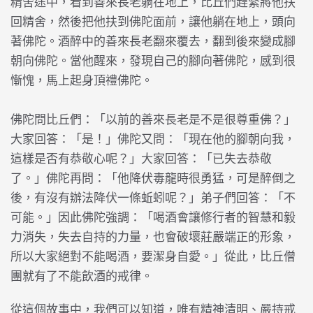
精舍途中，看到善來長老躺在地上，比丘們趕緊將他扶
回精舍，然後把他扶到佛陀面前，讓他躺在地上，頭向
著佛陀。酒醉中的善來長老翻來覆去，翻到後來變成腳
朝向佛陀。當他醒來，發現自己的腳向著佛陀，感到很
慚愧，馬上起身頂禮佛陀。
佛陀問比丘們：「以前的善來長老是不是很尊重佛？」
大家回答：「是！」佛陀又問：「現在他的腳朝向我，
這樣是否有恭敬心呢？」大家回答：「已失去恭敬
了。」佛陀再問：「他降伏毒龍時很勇猛，可是醉倒之
後，有沒有辦法降伏一條蚯蚓呢？」弟子們回答：「不
可能。」因此佛陀強調：「喝酒會讓修行者的智慧和毅
力消失，失去自持的力量，也會破壞莊嚴端正的形象，
所以大家絕對不能喝酒，要潔身自愛。」從此，比丘僧
團就有了不能飲酒的戒律。
從這個故事中，我們可以知道，唯有精神清明、嚴持戒