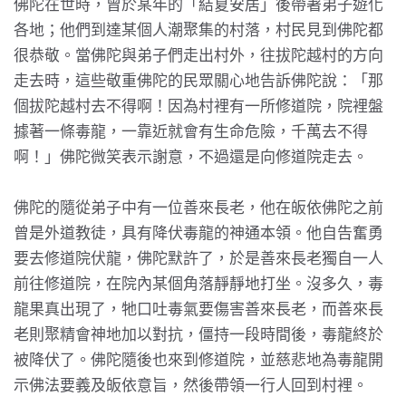
佛陀在世時，曾於某年的「結夏安居」後帶著弟子遊化
各地；他們到達某個人潮聚集的村落，村民見到佛陀都
很恭敬。當佛陀與弟子們走出村外，往拔陀越村的方向
走去時，這些敬重佛陀的民眾關心地告訴佛陀說：「那
個拔陀越村去不得啊！因為村裡有一所修道院，院裡盤
據著一條毒龍，一靠近就會有生命危險，千萬去不得
啊！」佛陀微笑表示謝意，不過還是向修道院走去。
佛陀的隨從弟子中有一位善來長老，他在皈依佛陀之前
曾是外道教徒，具有降伏毒龍的神通本領。他自告奮勇
要去修道院伏龍，佛陀默許了，於是善來長老獨自一人
前往修道院，在院內某個角落靜靜地打坐。沒多久，毒
龍果真出現了，牠口吐毒氣要傷害善來長老，而善來長
老則聚精會神地加以對抗，僵持一段時間後，毒龍終於
被降伏了。佛陀隨後也來到修道院，並慈悲地為毒龍開
示佛法要義及皈依意旨，然後帶領一行人回到村裡。