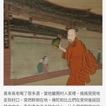
善來長老喝了很多酒，當他離開村人家裡，搖搖晃晃地
走到村口，突然醉倒在地。佛陀和比丘們在受供後返回