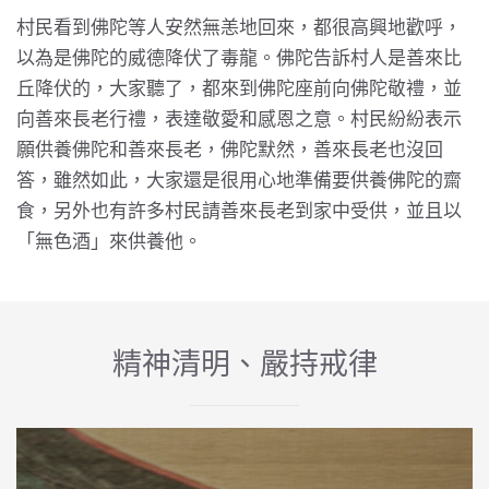
村民看到佛陀等人安然無恙地回來，都很高興地歡呼，
以為是佛陀的威德降伏了毒龍。佛陀告訴村人是善來比
丘降伏的，大家聽了，都來到佛陀座前向佛陀敬禮，並
向善來長老行禮，表達敬愛和感恩之意。村民紛紛表示
願供養佛陀和善來長老，佛陀默然，善來長老也沒回
答，雖然如此，大家還是很用心地準備要供養佛陀的齋
食，另外也有許多村民請善來長老到家中受供，並且以
「無色酒」來供養他。
精神清明、嚴持戒律