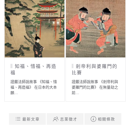
知福、惜福、再造
剎帝利與婆羅門的
福
比賽
證嚴法師說故事 《知福、惜
證嚴法師說故事 《剎帝利與
福、再造福》 在日本的大本
婆羅門的比賽》 在無量劫之
願…
前…
最新文章
志業徵才
相關條款