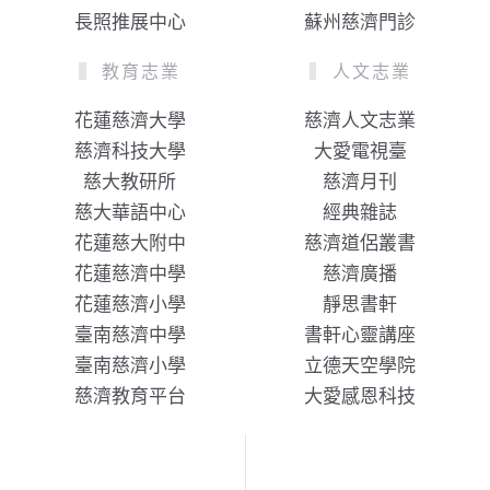
長照推展中心
蘇州慈濟門診
教育志業
人文志業
花蓮慈濟大學
慈濟人文志業
慈濟科技大學
大愛電視臺
慈大教研所
慈濟月刊
慈大華語中心
經典雜誌
花蓮慈大附中
慈濟道侶叢書
花蓮慈濟中學
慈濟廣播
花蓮慈濟小學
靜思書軒
臺南慈濟中學
書軒心靈講座
臺南慈濟小學
立德天空學院
慈濟教育平台
大愛感恩科技