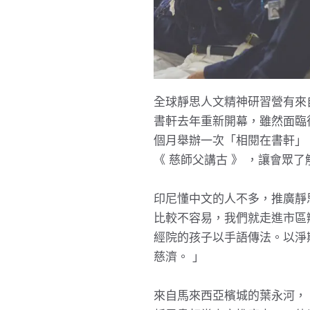
全球靜思人文精神研習營有來自
書軒去年重新開幕，雖然面臨
個月舉辦一次「相閱在書軒」
《 慈師父講古 》 ，讓會眾
印尼懂中文的人不多，推廣靜
比較不容易，我們就走進市區
經院的孩子以手語傳法。以淨
慈濟。 」
來自馬來西亞檳城的葉永河， 