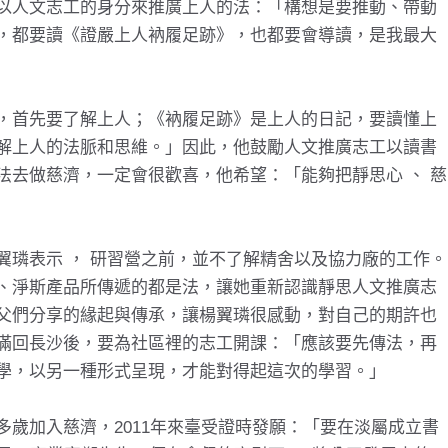
以人文志工的身分來推廣上人的法：「構想是要推動、帶動
，都要讀《證嚴上人衲履足跡》，也都要會導讀，是我最大
，首先要了解上人；《衲履足跡》是上人的日記，要讀懂上
解上人的法脈和思維。」因此，他鼓勵人文推廣志工以讀書
法去做慈濟，一定會很歡喜，他希望：「能夠把靜思心 、 慈
翼璘表示 ， 研習營之前，並不了解精舍以及協力廠的工作。
、淨斯產品所傳遞的都是法，讓她重新認識靜思人文推廣志
父們分享的緣起與傳承，讓楊翼璘很感動，對自己的期許也
滿回長沙後，要為社區裡的志工開課：「應該要先傳法，再
學，以另一種形式呈現，才能對得起這次的學習。」
多歲加入慈濟，2011年來臺受證時發願：「要在淡屬成立書