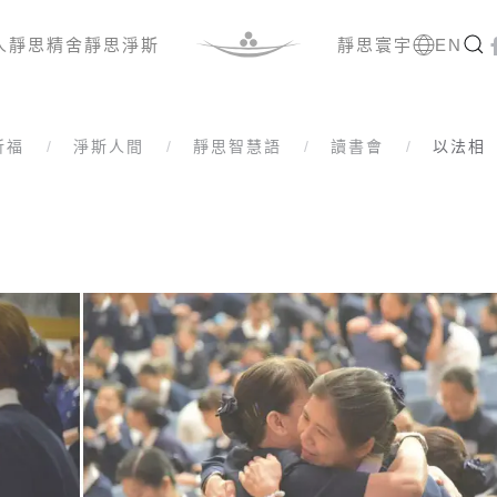
人
靜思精舍
靜思淨斯
靜思寰宇
EN
祈福
淨斯人間
靜思智慧語
讀書會
以法相