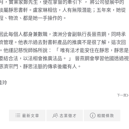
月，實業家鄭先生，便在拿督的牽引下 ， 將公司發展中的
淡屬靜思書軒。盧家琳相信，人有無限潛能；五年來，她從
程、物流、都是她一手操作的。
因此每個人都身兼數職，澳洲分會副執行長晉燕鋼，同時承
流管理。他表示過去對書軒產品的推廣不是很了解，這次回
。他謹記慈悅師姊所說： 「 唯有法才能安住在靜思，靜思是
要結合法，以法相會推廣法品。 」 晉燕鋼會學習他國透過視
慈濟宗門、靜思法脈的傳承後繼有人。
佳玲
下一頁
最新文章
志業徵才
相關條款