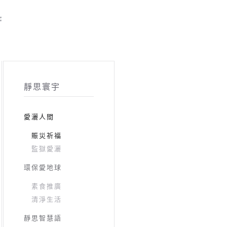
靜思寰宇
愛灑人間
賑災祈福
監獄愛灑
環保愛地球
素食推廣
清淨生活
靜思智慧語